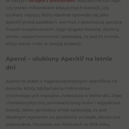
w naszym
sklepie z alkoholami
. Niezależnie od tego,
czy jesteś miłośnikiem klasycznych koktajli, czy
szukasz napoju, który idealnie sprawdzi się jako
aperitif przed posiłkiem, wermut z pewnością sprosta
Twoim oczekiwaniom. Jego bogata historia, złożony
smak i wszechstronność sprawiają, że jest to trunek,
który warto mieć w swojej kolekcji.
Aperol – ulubiony Aperitif na letnie
dni
Aperol to jeden z najpopularniejszych aperitifów na
świecie, który zdobył serca miłośników
orzeźwiających napojów, zwłaszcza w letnie dni. Jego
charakterystyczny, pomarańczowy kolor i wyjątkowo
świeży, lekko gorzkawy smak sprawiają, że jest
idealnym wyborem na spotkania w ciepłe, słoneczne
popołudnia. Powstały we Włoszech w 1919 roku,