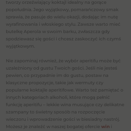
tworzy orzeźwiający koktajl idealny na gorące
popołudnia. Jego wyjątkowy, pomarańczowy smak
sprawia, że pasuje do wielu okazji, dodając im nutę
wyrafinowania i włoskiego stylu. Zawsze warto mieć
butelkę Aperola w swoim barku, zwłaszcza gdy
spodziewasz się gości i chcesz zaskoczyć ich czymś
wyjątkowym.
Nie zapominaj również, że wybór aperitifu może być
uzależniony od gustu Twoich gości. Jeśli nie jesteś
pewien, co przypadnie im do gustu, postaw na
klasyczne propozycje, takie jak wermuty czy
popularne koktajle aperitifowe. Warto też pamiętać o
innych kategoriach alkoholi, które mogą pełnić
funkcję aperitifu – lekkie wina musujące czy delikatne
szampany to świetny sposób na rozpoczęcie
wieczoru i wprowadzenie gości w biesiadny nastrój.
Możesz je znaleźć w naszej bogatej ofercie
win
i