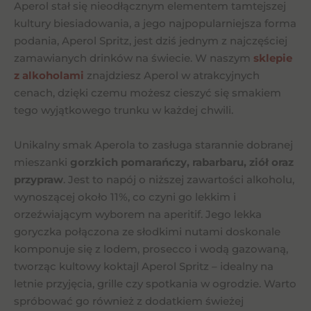
Aperol stał się nieodłącznym elementem tamtejszej
kultury biesiadowania, a jego najpopularniejsza forma
podania, Aperol Spritz, jest dziś jednym z najczęściej
zamawianych drinków na świecie. W naszym
sklepie
z alkoholami
znajdziesz Aperol w atrakcyjnych
cenach, dzięki czemu możesz cieszyć się smakiem
tego wyjątkowego trunku w każdej chwili.
Unikalny smak Aperola to zasługa starannie dobranej
mieszanki
gorzkich pomarańczy, rabarbaru, ziół oraz
przypraw
. Jest to napój o niższej zawartości alkoholu,
wynoszącej około 11%, co czyni go lekkim i
orzeźwiającym wyborem na aperitif. Jego lekka
goryczka połączona ze słodkimi nutami doskonale
komponuje się z lodem, prosecco i wodą gazowaną,
tworząc kultowy koktajl Aperol Spritz – idealny na
letnie przyjęcia, grille czy spotkania w ogrodzie. Warto
spróbować go również z dodatkiem świeżej