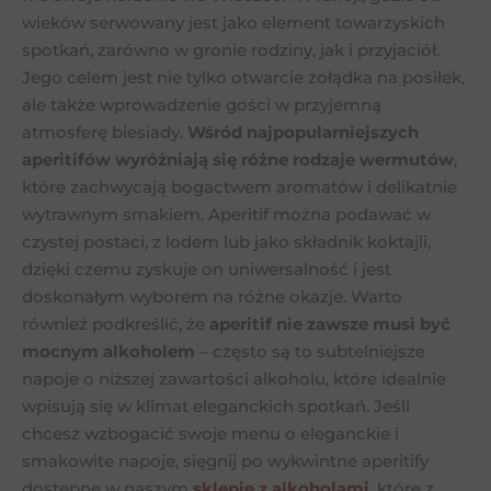
wieków serwowany jest jako element towarzyskich
spotkań, zarówno w gronie rodziny, jak i przyjaciół.
Jego celem jest nie tylko otwarcie żołądka na posiłek,
ale także wprowadzenie gości w przyjemną
atmosferę biesiady.
Wśród najpopularniejszych
aperitifów wyróżniają się różne rodzaje wermutów
,
które zachwycają bogactwem aromatów i delikatnie
wytrawnym smakiem. Aperitif można podawać w
czystej postaci, z lodem lub jako składnik koktajli,
dzięki czemu zyskuje on uniwersalność i jest
doskonałym wyborem na różne okazje. Warto
również podkreślić, że
aperitif nie zawsze musi być
mocnym alkoholem
– często są to subtelniejsze
napoje o niższej zawartości alkoholu, które idealnie
wpisują się w klimat eleganckich spotkań. Jeśli
chcesz wzbogacić swoje menu o eleganckie i
smakowite napoje, sięgnij po wykwintne aperitify
dostępne w naszym
sklepie z alkoholami
, które z