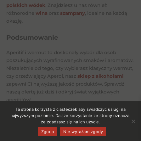
polskich wódek
. Znajdziesz u nas również
różnorodne
wina
oraz
szampany
, idealne na każdą
okazję.
Podsumowanie
Aperitif i wermut to doskonały wybór dla osób
poszukujących wyrafinowanych smaków i aromatów.
Niezależnie od tego, czy wybierasz klasyczny wermut,
czy orzeźwiający Aperol, nasz
sklep z alkoholami
zapewni Ci najwyższą jakość produktów. Sprawdź
naszą ofertę już dziś i odkryj świat wyjątkowych
aperitifów!
Ta strona korzysta z ciasteczek aby świadczyć usługi na
najwyższym poziomie. Dalsze korzystanie ze strony oznacza,
że zgadzasz się na ich użycie.
Zgoda
Nie wyrażam zgody
Zestawy prezentowe