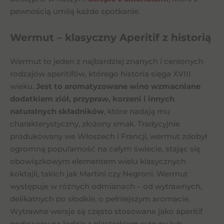
pewnością umilą każde spotkanie.
Wermut – klasyczny Aperitif z historią
Wermut to jeden z najbardziej znanych i cenionych
rodzajów aperitifów, którego historia sięga XVIII
wieku.
Jest to aromatyzowane wino wzmacniane
dodatkiem ziół, przypraw, korzeni i innych
naturalnych składników
, które nadają mu
charakterystyczny, złożony smak. Tradycyjnie
produkowany we Włoszech i Francji, wermut zdobył
ogromną popularność na całym świecie, stając się
obowiązkowym elementem wielu klasycznych
koktajli, takich jak Martini czy Negroni. Wermut
występuje w różnych odmianach – od wytrawnych,
delikatnych po słodkie, o pełniejszym aromacie.
Wytrawne wersje są często stosowane jako aperitif
podawany na lodzie z plasterkiem cytryny lub