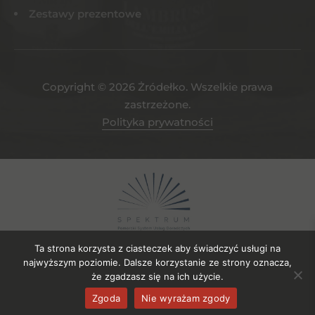
Zestawy prezentowe
Copyright © 2026 Żródełko. Wszelkie prawa
zastrzeżone.
Polityka prywatności
Ta strona korzysta z ciasteczek aby świadczyć usługi na
najwyższym poziomie. Dalsze korzystanie ze strony oznacza,
że zgadzasz się na ich użycie.
Projekt współfinansowany ze środków EFRR. Numer umowy o
Zgoda
Nie wyrażam zgody
powierzenie gruntu: UDG-SPE.04.2023/106