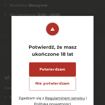
Niedziela:
Nieczynne
Nd. Handlowa:
12:00 – 20:00
Potwierdź, że masz
ukończone 18 lat
Potwierdzam
ul. Bytowska 106
Nie potwierdzam
Godziny otwarcia
Pn-Czw:
9:00 – 21:00
Zgadzam się z
Regulaminem serwisu
i
Polityką prywatności