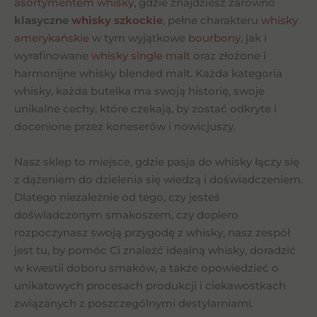
asortymentem whisky
, gdzie znajdziesz zarówno
klasyczne
whisky szkockie
, pełne charakteru
whisky
amerykańskie
w tym wyjątkowe
bourbony
, jak i
wyrafinowane
whisky single malt
oraz złożone i
harmonijne whisky blended malt. Każda kategoria
whisky, każda butelka ma swoją historię, swoje
unikalne cechy, które czekają, by zostać odkryte i
docenione przez koneserów i nowicjuszy.
Nasz sklep to miejsce, gdzie pasja do whisky łączy się
z dążeniem do dzielenia się wiedzą i doświadczeniem.
Dlatego niezależnie od tego, czy jesteś
doświadczonym smakoszem, czy dopiero
rozpoczynasz swoją przygodę z whisky, nasz zespół
jest tu, by pomóc Ci znaleźć idealną whisky, doradzić
w kwestii doboru smaków, a także opowiedzieć o
unikatowych procesach produkcji i ciekawostkach
związanych z poszczególnymi destylarniami.