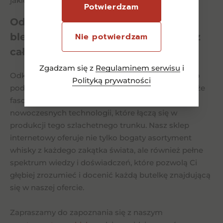
jakie może oferować whisky blended malt.
Potwierdzam
Odkryj z nami bogaty świat whisky
blended malt oraz innych smaków z
Nie potwierdzam
całego świata!
Zgadzam się z
Regulaminem serwisu
i
Odkrywanie świata whisky wraz z nami to nie tylko
Polityką prywatności
podróż przez różnorodne smaki i aromaty, ale także
fascynująca eksploracja historii, tradycji i
nowoczesnych technologii, które łączą się w
produkcji tego szlachetnego trunku. Nasz sklep
internetowy oferuje nie tylko bogaty asortyment
whisky z każdego zakątka świata, ale również pełne
spektrum wiedzy i doświadczeń, które pozwolą Ci
głębiej zrozumieć i docenić każdą butelkę znajdującą
się w naszej ofercie.
Zapraszamy do zapoznania się z naszym