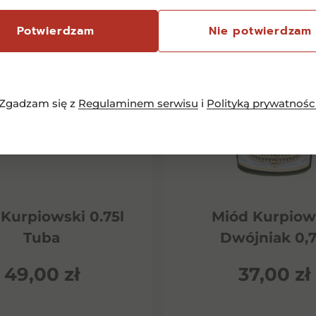
Potwierdzam
Nie potwierdzam
Zgadzam się z
Regulaminem serwisu
i
Polityką prywatnośc
Kurpiowski 0.75l
Miód Kurpiow
Tuba
Dwójniak 0,7
49,00
zł
37,00
zł