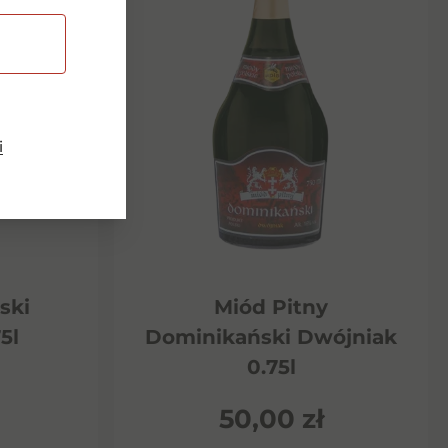
i
ski
Miód Pitny
5l
Dominikański Dwójniak
0.75l
50,00
zł