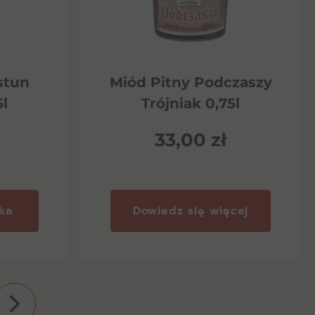
stun
Miód Pitny Podczaszy
5l
Trójniak 0,75l
33,00
zł
ka
Dowiedz się więcej