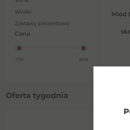
Wina
Wódki
Miód 
Zestawy prezentowe
sk
Cena
17zł
90zł
Do
Oferta tygodnia
P