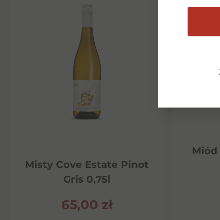
Miód 
Misty Cove Estate Pinot
Gris 0,75l
65,00
zł