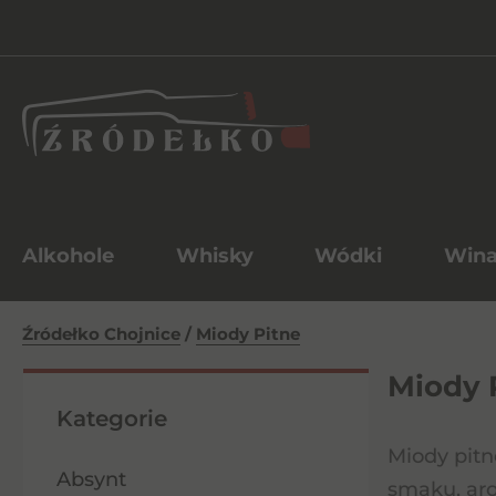
Alkohole
Whisky
Wódki
Win
Źródełko Chojnice
/
Miody Pitne
Miody 
Kategorie
Miody pitn
Absynt
smaku, aro