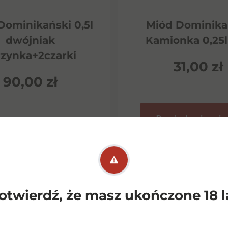
Dominikański 0,5l
Miód Dominika
dwójniak
Kamionka 0,25l
rzynka+2czarki
31,00
zł
90,00
zł
Dowiedz się wię
wiedz się więcej
otwierdź, że masz ukończone 18 l