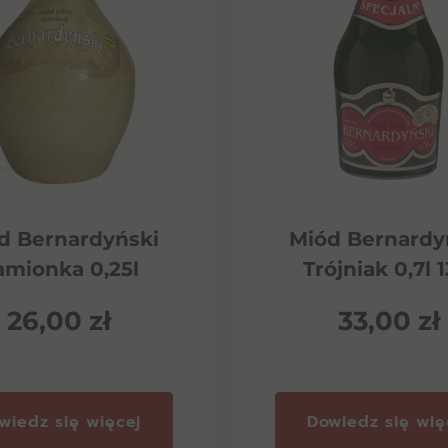
d Bernardyński
Miód Bernardy
amionka 0,25l
Trójniak 0,7l 
26,00
zł
33,00
zł
wiedz się więcej
Dowiedz się wię