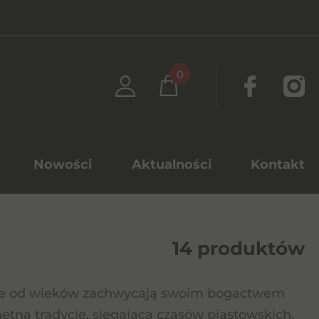
0
Nowości
Aktualności
Kontakt
14 produktów
które od wieków zachwycają swoim bogactwem
etną tradycję, sięgającą czasów piastowskich,