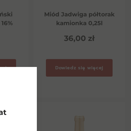
ński
Miód Jadwiga półtorak
 16%
kamionka 0,25l
36,00
zł
cej
Dowiedz się więcej
at