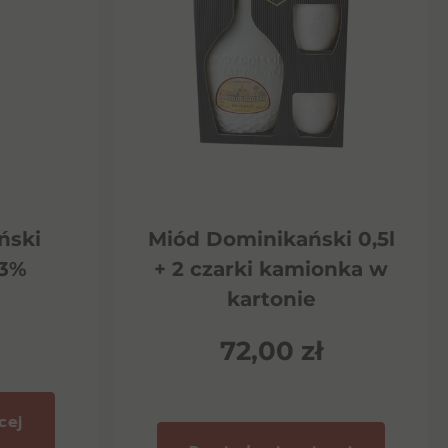
ński
Miód Dominikański 0,5l
13%
+ 2 czarki kamionka w
kartonie
72,00
zł
cej