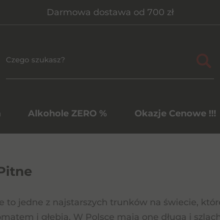
Darmowa dostawa od 700 zł
a
Alkohole ZERO %
Okazje Cenowe !!!
Pitne
e to jedne z najstarszych trunków na świecie, 
matem i głębią. W Polsce mają one długą i szlach