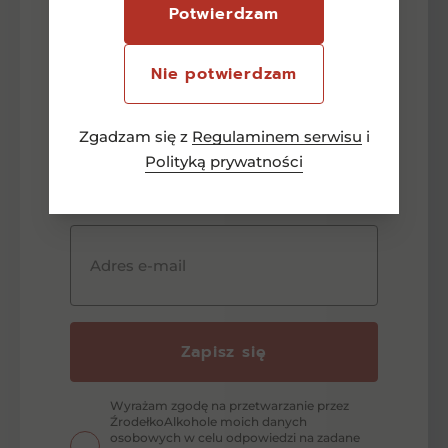
Potwierdzam
Newsletter
Nie potwierdzam
-15 zł
Zgadzam się z
Regulaminem serwisu
i
Zapisz się aby otrzymać
Polityką prywatności
rabat na pierwsze zakupy
Adres e-mail
Zapisz się
Wyrażam zgodę na przetwarzanie przez
ŹrodełkoAlkohole moich danych
osobowych w celu odpowiedzi na zadane