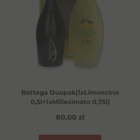
Bottega Duopak(1xLimoncino
0,5l+1xMillesimato 0,75l)
80,00
zł