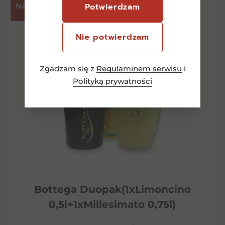
NASZA PROPOZYCJA
Potwierdzam
Nie potwierdzam
Zgadzam się z
Regulaminem serwisu
i
Polityką prywatności
Bottega Duopak(1xLimoncino
0,5l+1xMillesimato 0,75l)