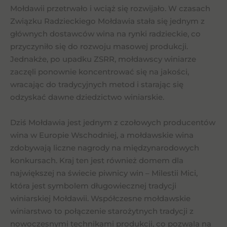
Mołdawii przetrwało i wciąż się rozwijało. W czasach
Związku Radzieckiego Mołdawia stała się jednym z
głównych dostawców wina na rynki radzieckie, co
przyczyniło się do rozwoju masowej produkcji.
Jednakże, po upadku ZSRR, mołdawscy winiarze
zaczęli ponownie koncentrować się na jakości,
wracając do tradycyjnych metod i starając się
odzyskać dawne dziedzictwo winiarskie.
Dziś Mołdawia jest jednym z czołowych producentów
wina w Europie Wschodniej, a mołdawskie wina
zdobywają liczne nagrody na międzynarodowych
konkursach. Kraj ten jest również domem dla
największej na świecie piwnicy win – Milestii Mici,
która jest symbolem długowiecznej tradycji
winiarskiej Mołdawii. Współczesne mołdawskie
winiarstwo to połączenie starożytnych tradycji z
nowoczesnymi technikami produkcji, co pozwala na