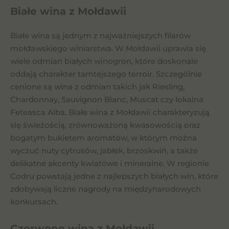
Białe wina z Mołdawii
Białe wina są jednym z najważniejszych filarów
mołdawskiego winiarstwa. W Mołdawii uprawia się
wiele odmian białych winogron, które doskonale
oddają charakter tamtejszego terroir. Szczególnie
cenione są wina z odmian takich jak Riesling,
Chardonnay, Sauvignon Blanc, Muscat czy lokalna
Feteasca Alba. Białe wina z Mołdawii charakteryzują
się świeżością, zrównoważoną kwasowością oraz
bogatym bukietem aromatów, w którym można
wyczuć nuty cytrusów, jabłek, brzoskwiń, a także
delikatne akcenty kwiatowe i mineralne. W regionie
Codru powstają jedne z najlepszych białych win, które
zdobywają liczne nagrody na międzynarodowych
konkursach.
Czerwone wina z Mołdawii