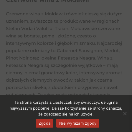
Czerwone wina z Mołdawii również cieszą się dużym
uznaniem, zwłaszcza te produkowane w regionach
Stefan Voda i Valul lui Traian. Mołdawskie czerwone
wina są bogate, pełne i złożone, często o
intensywnym kolorze i głębokim smaku. Najbardziej
popularne odmiany to Cabernet Sauvignon, Merlot,
Pinot Noir oraz lokalna Feteasca Neagra. Wina z
Feteasca Neagra są szczególnie wyjątkowe – mają
ciemny, niemal granatowy kolor, intensywny aromat
dojrzałych ciemnych owoców, takich jak czarna
porzeczka i śliwka, z dodatkiem przypraw, a nawet
nut dymnych. Te wina mają potencjał starzenia,
zyskując na złożoności i elegancji wraz z upływem lat.
Ta strona korzysta z ciasteczek aby świadczyć usługi na
najwyższym poziomie. Dalsze korzystanie ze strony oznacza,
że zgadzasz się na ich użycie.
Wina musujące z Mołdawii
Zgoda
Nie wyrażam zgody
Wina musujące to kolejna specjalność Mołdawii,