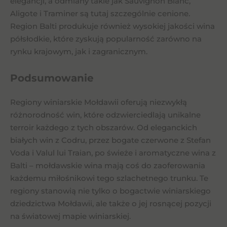
elegancji, a odmiany takie jak Sauvignon Blanc,
Aligote i Traminer są tutaj szczególnie cenione.
Region Balti produkuje również wysokiej jakości wina
półsłodkie, które zyskują popularność zarówno na
rynku krajowym, jak i zagranicznym.
Podsumowanie
Regiony winiarskie Mołdawii oferują niezwykłą
różnorodność win, które odzwierciedlają unikalne
terroir każdego z tych obszarów. Od eleganckich
białych win z Codru, przez bogate czerwone z Stefan
Voda i Valul lui Traian, po świeże i aromatyczne wina z
Balti – mołdawskie wina mają coś do zaoferowania
każdemu miłośnikowi tego szlachetnego trunku. Te
regiony stanowią nie tylko o bogactwie winiarskiego
dziedzictwa Mołdawii, ale także o jej rosnącej pozycji
na światowej mapie winiarskiej.