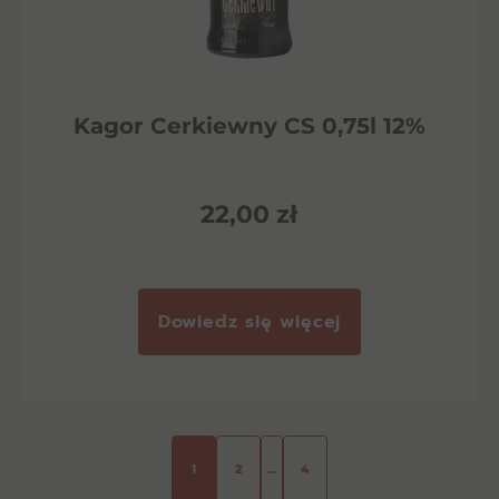
Kagor Cerkiewny CS 0,75l 12%
22,00
zł
Dowiedz się więcej
1
2
…
4