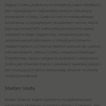
Region Codru, położony w centralnej części Mołdawii,
jest największym i najbardziej znanym obszarem
winiarskim w kraju. Codru to serce mołdawskiego
winiarstwa, z największym skupieniem winnic, które
zajmują ponad 60% całkowitej powierzchni upraw
winorośli w kraju. Region ten charakteryzuje się
umiarkowanym klimatem, z chłodnymi zimami i
ciepłymi latami, co tworzy idealne warunki do uprawy
odmian białych. Wina z Codru, zwłaszcza Rieslingi i
Chardonnay, słyną z elegancji, świeżości i złożoności.
Codru jest również znane z produkcji wysokiej jakości
win musujących, które zdobywają uznanie na arenie
międzynarodowej.
Stefan Voda
Stefan Voda to region położony na południowym
wschodzie Mołdawii, w pobliżu granicy z Ukrainą. Jest