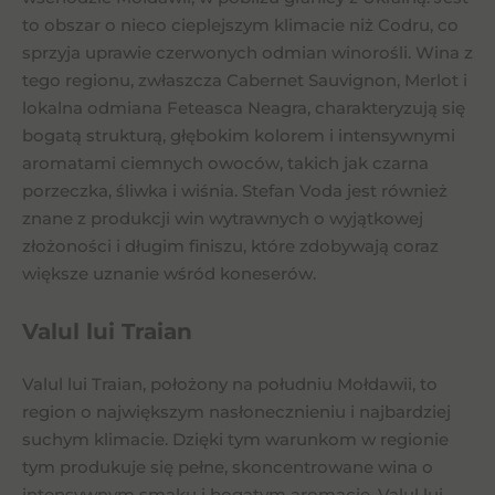
to obszar o nieco cieplejszym klimacie niż Codru, co
sprzyja uprawie czerwonych odmian winorośli. Wina z
tego regionu, zwłaszcza Cabernet Sauvignon, Merlot i
lokalna odmiana Feteasca Neagra, charakteryzują się
bogatą strukturą, głębokim kolorem i intensywnymi
aromatami ciemnych owoców, takich jak czarna
porzeczka, śliwka i wiśnia. Stefan Voda jest również
znane z produkcji win wytrawnych o wyjątkowej
złożoności i długim finiszu, które zdobywają coraz
większe uznanie wśród koneserów.
Valul lui Traian
Valul lui Traian, położony na południu Mołdawii, to
region o największym nasłonecznieniu i najbardziej
suchym klimacie. Dzięki tym warunkom w regionie
tym produkuje się pełne, skoncentrowane wina o
intensywnym smaku i bogatym aromacie. Valul lui