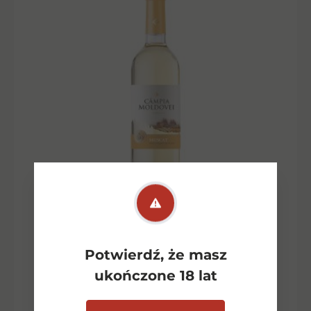
Campia Moldovei Muscat 0.75l
Potwierdź, że masz
B/PS
ukończone 18 lat
17,00
zł