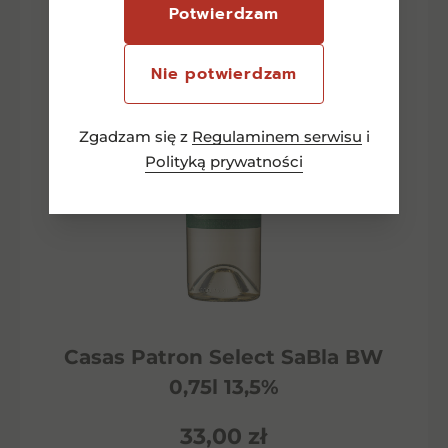
Potwierdzam
Nie potwierdzam
Zgadzam się z
Regulaminem serwisu
i
Polityką prywatności
Casas Patron Select SaBla BW
0,75l 13,5%
33,00
zł