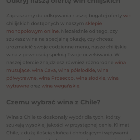
Odkryj naszą ofertę win chilijskich
Zapraszamy do odkrywania naszej bogatej oferty
win
chilijskich dostępnych w naszym
sklepie
monopolowym online
. Niezależnie od tego, czy
szukasz wina na specjalną okazję, czy chcesz
urozmaicić swoje codzienne menu, nasze chilijskie
wina z pewnością spełnią Twoje oczekiwania. W
naszej ofercie znajdziesz również różnorodne
wina
musujące
,
wina Cava
,
wina półsłodkie
,
wina
półwytrawne
,
wina Prosecco
,
wina słodkie
,
wina
wytrawne
oraz
wina wegańskie
.
Czemu wybrać wina z Chile?
Wina z Chile to doskonały wybór dla tych, którzy
szukają wysokiej jakości w przystępnej cenie. Klimat
Chile, z dużą ilością słońca i chłodzącymi wpływami