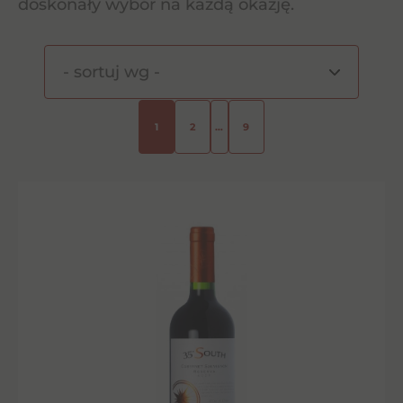
doskonały wybór na każdą okazję.
1
2
…
9