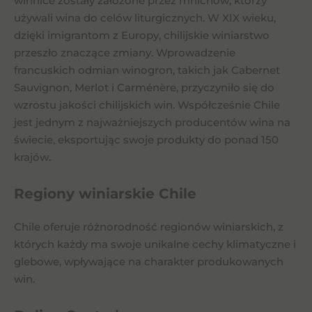
winnice zostały założone przez mnichów, którzy
używali wina do celów liturgicznych. W XIX wieku,
dzięki imigrantom z Europy, chilijskie winiarstwo
przeszło znaczące zmiany. Wprowadzenie
francuskich odmian winogron, takich jak Cabernet
Sauvignon, Merlot i Carménère, przyczyniło się do
wzrostu jakości chilijskich win. Współcześnie Chile
jest jednym z najważniejszych producentów wina na
świecie, eksportując swoje produkty do ponad 150
krajów.
Regiony winiarskie Chile
Chile oferuje różnorodność regionów winiarskich, z
których każdy ma swoje unikalne cechy klimatyczne i
glebowe, wpływające na charakter produkowanych
win.