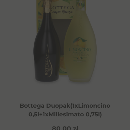
Bottega Duopak(1xLimoncino
0,5l+1xMillesimato 0,75l)
80,00
zł