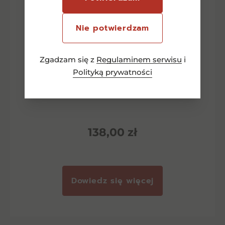
Nie potwierdzam
Zgadzam się z
Regulaminem serwisu
i
Polityką prywatności
Śliwowice góralove Siła 0.5l 72%
138,00
zł
Dowiedz się więcej