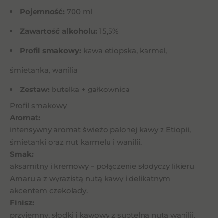
Pojemność:
700 ml
Zawartość alkoholu:
15,5%
Profil smakowy:
kawa etiopska, karmel,
śmietanka, wanilia
Zestaw:
butelka + gałkownica
Profil smakowy
Aromat:
intensywny aromat świeżo palonej kawy z Etiopii,
śmietanki oraz nut karmelu i wanilii.
Smak:
aksamitny i kremowy – połączenie słodyczy likieru
Amarula z wyrazistą nutą kawy i delikatnym
akcentem czekolady.
Finisz:
przyjemny, słodki i kawowy z subtelną nutą wanilii.