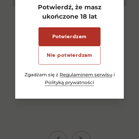
Potwierdź, że masz
ukończone 18 lat
Famous Grouse 0,7l 40% +
2szkl
Potwierdzam
84,00
zł
Nie potwierdzam
Dowiedz się więcej
Zgadzam się z
Regulaminem serwisu
i
Polityką prywatności