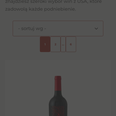
znajdziesz szeroki wybór win z USA, które
zadowolą każde podniebienie.
1
2
…
6