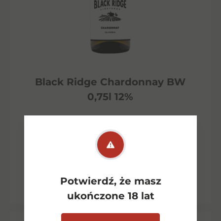
Black Ridge Chardonnay BW
0,75l 12%
28,00
zł
Dowiedz się więcej
Potwierdź, że masz
ukończone 18 lat