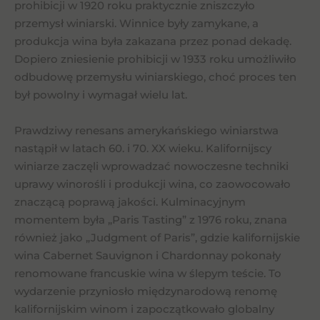
prohibicji w 1920 roku praktycznie zniszczyło
przemysł winiarski. Winnice były zamykane, a
produkcja wina była zakazana przez ponad dekadę.
Dopiero zniesienie prohibicji w 1933 roku umożliwiło
odbudowę przemysłu winiarskiego, choć proces ten
był powolny i wymagał wielu lat.
Prawdziwy renesans amerykańskiego winiarstwa
nastąpił w latach 60. i 70. XX wieku. Kalifornijscy
winiarze zaczęli wprowadzać nowoczesne techniki
uprawy winorośli i produkcji wina, co zaowocowało
znaczącą poprawą jakości. Kulminacyjnym
momentem była „Paris Tasting” z 1976 roku, znana
również jako „Judgment of Paris”, gdzie kalifornijskie
wina Cabernet Sauvignon i Chardonnay pokonały
renomowane francuskie wina w ślepym teście. To
wydarzenie przyniosło międzynarodową renomę
kalifornijskim winom i zapoczątkowało globalny