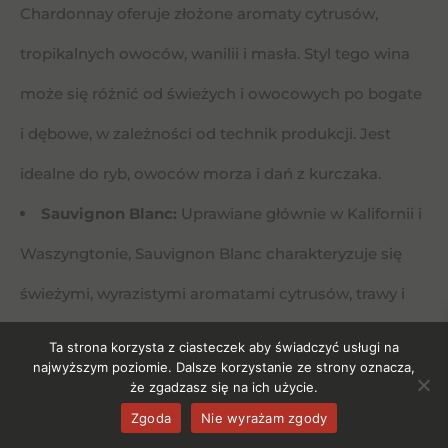
Chardonnay oferuje złożone aromaty cytrusów,
tropikalnych owoców, wanilii i masła. Styl tego wina
może się różnić od świeżych i owocowych po bogate
i dębowe, w zależności od technik produkcji. Jest
idealne do ryb, owoców morza i dań z kurczaka.
Sauvignon Blanc:
Uprawiane głównie w Kalifornii i
Waszyngtonie, Sauvignon Blanc charakteryzuje się
świeżymi, wyrazistymi aromatami cytrusów, trawy i
zielonych jabłek. Wina te są doskonałe jako aperitif
Ta strona korzysta z ciasteczek aby świadczyć usługi na
najwyższym poziomie. Dalsze korzystanie ze strony oznacza,
oraz do lekkich potraw i sałatek.
że zgadzasz się na ich użycie.
Riesling:
Szczególnie ceniony w stanie Nowy Jork,
Zgoda
Nie wyrażam zgody