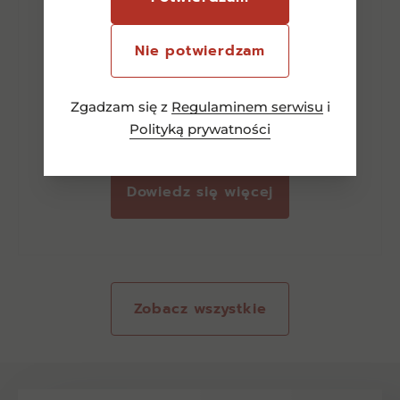
Bottega Duopak(1xLimoncino
Nie potwierdzam
0,5l+1xMillesimato 0,75l)
Zgadzam się z
Regulaminem serwisu
i
80,00
zł
Polityką prywatności
Dowiedz się więcej
Zobacz wszystkie