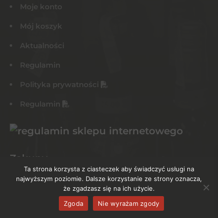
Moje konto
Mój koszyk
Aktualności
Regulamin
Polityka prywatności
Regulamin
Zakupy
Ta strona korzysta z ciasteczek aby świadczyć usługi na
najwyższym poziomie. Dalsze korzystanie ze strony oznacza,
Alkohole
że zgadzasz się na ich użycie.
Okazje Cenowe !!!
Zgoda
Nie wyrażam zgody