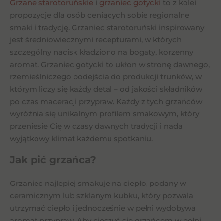
Grzane starotoruńskie
i
grzaniec gotycki
to z kolei
propozycje dla osób ceniących sobie regionalne
smaki i tradycję. Grzaniec starotoruński inspirowany
jest średniowiecznymi recepturami, w których
szczególny nacisk kładziono na bogaty, korzenny
aromat. Grzaniec gotycki to ukłon w stronę dawnego,
rzemieślniczego podejścia do produkcji trunków, w
którym liczy się każdy detal – od jakości składników
po czas maceracji przypraw. Każdy z tych grzańców
wyróżnia się unikalnym profilem smakowym, który
przeniesie Cię w czasy dawnych tradycji i nada
wyjątkowy klimat każdemu spotkaniu.
Jak pić grzańca?
Grzaniec najlepiej smakuje na ciepło, podany w
ceramicznym lub szklanym kubku, który pozwala
utrzymać ciepło i jednocześnie w pełni wydobywa
aromat przypraw. Aby cieszyć się grzańcem w pełni,