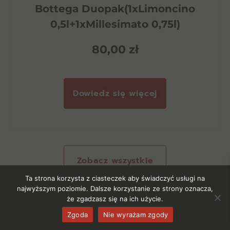
Bottega Duopak(1xLimoncino
0,5l+1xMillesimato 0,75l)
80,00
zł
Dowiedz się więcej
Zobacz wszystkie
Ta strona korzysta z ciasteczek aby świadczyć usługi na
najwyższym poziomie. Dalsze korzystanie ze strony oznacza,
że zgadzasz się na ich użycie.
Zgoda
Nie wyrażam zgody