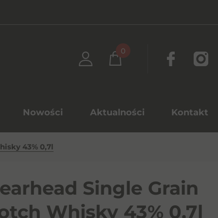
0
Nowości
Aktualności
Kontakt
hisky 43% 0,7l
earhead Single Grain
otch Whisky 43% 0,7l