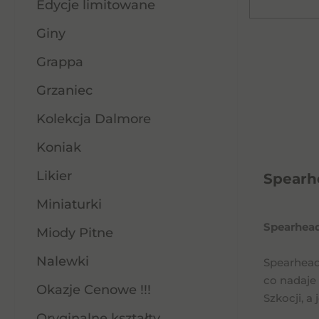
Edycje limitowane
Giny
Grappa
Grzaniec
Kolekcja Dalmore
Koniak
Likier
Spearh
Miniaturki
Spearhead
Miody Pitne
Nalewki
Spearhead
co nadaje
Okazje Cenowe !!!
Szkocji, a
Oryginalne kształty