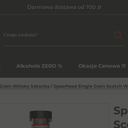
Darmowa dostawa od 700 zł
a
Alkohole ZERO %
Okazje Cenowe !!!
 Grain Whisky Szkocka
/
Spearhead Single Grain Scotch W
Sp
Sc