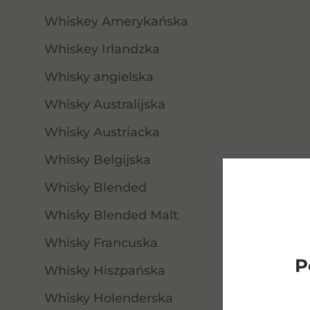
Whiskey Amerykańska
Whiskey Irlandzka
Whisky angielska
Whisky Australijska
Whisky Austriacka
Whisky Belgijska
Whisky Blended
Whisky Blended Malt
Baczewski Nocturne 43%
Whisky Francuska
Whisky 0.7l
P
Whisky Hiszpańska
90,00
zł
Whisky Holenderska