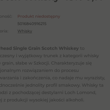
pność:
Produkt niedostępny
5016840916215
ria:
Whisky
head Single Grain Scotch Whiskey
to
zesny i wyjątkowy trunek z kategorii whisky
e grain, słabe w Szkocji. Charakteryzuje się
jonalnym rozwiązaniem do procesu
warzania i zakończenia, co nadaje mu wyrazisty,
ednocześnie jednolity profil smakowy. Whisky ta
dzi z pochodzącej destylarni Loch Lomond,
j z produkcji wysokiej jakości alkoholi.