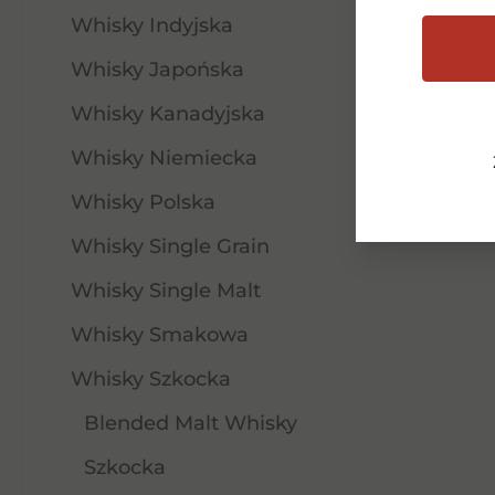
Whisky Indyjska
Whisky Japońska
Dowiedz się więcej
Whisky Kanadyjska
Whisky Niemiecka
Whisky Polska
Whisky Single Grain
Whisky Single Malt
Whisky Smakowa
Whisky Szkocka
Blended Malt Whisky
Szkocka