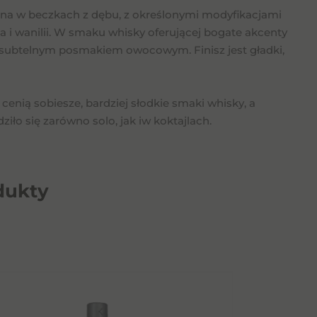
zona w beczkach z dębu, z określonymi modyfikacjami
i wanilii. W smaku whisky oferującej bogate akcenty
 z subtelnym posmakiem owocowym. Finisz jest gładki,
cenią sobiesze, bardziej słodkie smaki whisky, a
ło się zarówno solo, jak iw koktajlach.
dukty