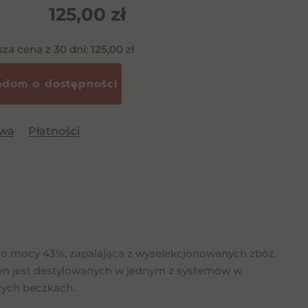
125,00
zł
sza cena z 30 dni:
125,00
zł
awa
Płatności
 o mocy 43%, zapalająca z wyselekcjonowanych zbóż,
aren jest destylowanych w jednym z systemów w
brych beczkach.