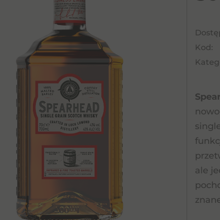
Dostę
Kod:
Katego
Spear
nowoc
singl
funkc
przet
ale j
pocho
znane