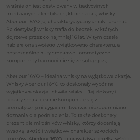
właśnie on jest destylowany w tradycyjnych
miedzianych alembikach, które nadają whisky
Aberlour 16YO jej charakterystyczny smak i aromat.
Po destylacji whisky trafia do beczek, w których
dojrzewa przez co najmniej 16 lat. W tym czasie
nabiera ona swojego wyjątkowego charakteru, a
poszczególne nuty smakowe i aromatyczne
komponenty harmonijnie się ze sobą łączą.
Aberlour 16YO – idealna whisky na wyjątkowe okazje.
Whisky Aberlour 16YO to doskonały wybór na
wyjątkowe okazje i chwile relaksu. Jej złożony i
bogaty smak idealnie komponuje się z
aromatycznymi cygarami, tworząc niezapomniane
doznania dla podniebienia. To także doskonały
prezent dla miłośników whisky, którzy doceniają
wysoką jakość i wyjątkowy charakter szkockich
trunków. Aberlour 16YO to prawdziwa perełka wśród