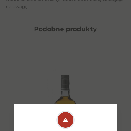
na uwagę.
Podobne
produkty