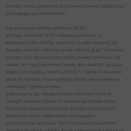
whisky, która z pewnością zadowoli nawet najbardziej
wymagających koneserów.
Jak podawać whisky Aberlour 16YO?
Whisky Aberlour 16YO najlepiej podawać w
kieliszkach do whisky, aby móc w pełni docenić jej
bogaty aromat i złożony smak. Można ją pić w czystej
postaci, aby doświadczyć pełnej palety smaków, lub
dodać do niej kilka kropel wody, aby uwolnić jeszcze
więcej aromatów. Aberlour 16YO to także doskonała
baza do koktajli, które zyskują dzięki niej wyjątkowy
charakter i głębię smaku.
Zapraszamy do zakupu whisky Aberlour 16YO w
naszym sklepie online. To wyjątkowy trunek, który
dostarczy niezapomnianych doznań smakowych i
zadowoli nawet najbardziej wymagające
podniebienia. Aberlour 16YO to prawdziwa perełka
wśród szkockich whisky, która z pewnością zasługuje