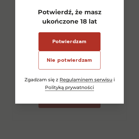
Potwierdź, że masz
ukończone 18 lat
Potwierdzam
Auchentoshan American
Oak 0,70l
Nie potwierdzam
90,00
zł
Zgadzam się z
Regulaminem serwisu
i
Polityką prywatności
Dowiedz się więcej