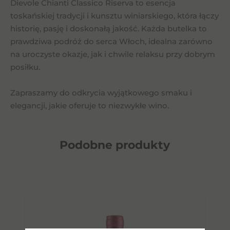
Dievole Chianti Classico Riserva to esencja
toskańskiej tradycji i kunsztu winiarskiego, która łączy
historię, pasję i doskonałą jakość. Każda butelka to
prawdziwa podróż do serca Włoch, idealna zarówno
na uroczyste okazje, jak i chwile relaksu przy dobrym
posiłku.
Zapraszamy do odkrycia wyjątkowego smaku i
elegancji, jakie oferuje to niezwykłe wino.
Podobne
produkty