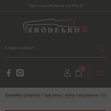
Darmowa dostawa od 700 zł
0
Źródełko Chojnice
/
Typ wina
/
Wina
/
Wytrawne
/
Chia