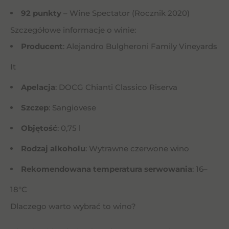
92 punkty
– Wine Spectator (Rocznik 2020)
Szczegółowe informacje o winie:
Producent
: Alejandro Bulgheroni Family Vineyards
It
Apelacja
: DOCG Chianti Classico Riserva
Szczep
: Sangiovese
Objętość
: 0,75 l
Rodzaj alkoholu
: Wytrawne czerwone wino
Rekomendowana temperatura serwowania
: 16–
18°C
Dlaczego warto wybrać to wino?