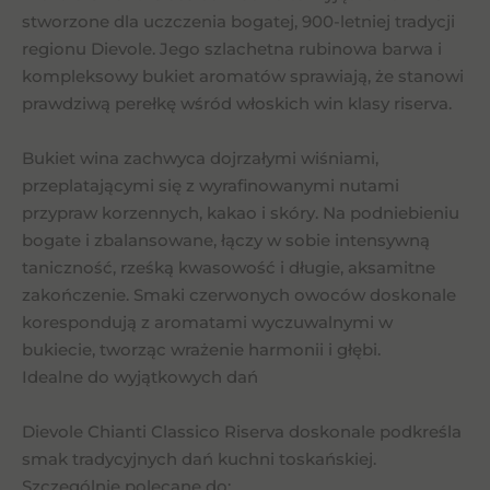
stworzone dla uczczenia bogatej, 900-letniej tradycji
regionu Dievole. Jego szlachetna rubinowa barwa i
kompleksowy bukiet aromatów sprawiają, że stanowi
prawdziwą perełkę wśród włoskich win klasy riserva.
Bukiet wina zachwyca dojrzałymi wiśniami,
przeplatającymi się z wyrafinowanymi nutami
przypraw korzennych, kakao i skóry. Na podniebieniu
bogate i zbalansowane, łączy w sobie intensywną
taniczność, rześką kwasowość i długie, aksamitne
zakończenie. Smaki czerwonych owoców doskonale
korespondują z aromatami wyczuwalnymi w
bukiecie, tworząc wrażenie harmonii i głębi.
Idealne do wyjątkowych dań
Dievole Chianti Classico Riserva doskonale podkreśla
smak tradycyjnych dań kuchni toskańskiej.
Szczególnie polecane do: