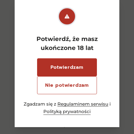
Potwierdź, że masz
ukończone 18 lat
Potwierdzam
Nie potwierdzam
Amarone Della Valpolicella
Zgadzam się z
Regulaminem serwisu
i
Vintage Biscardo CW 0,75l
Polityką prywatności
140,00
zł