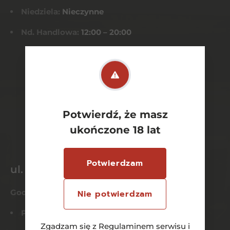
Niedziela:
Nieczynne
Nd. Handlowa:
12:00 – 20:00
Potwierdź, że masz
ukończone 18 lat
Potwierdzam
ul. Bytowska 106
Godziny otwarcia
Nie potwierdzam
Pn-Czw:
9:00 – 21:00
Zgadzam się z
Regulaminem serwisu
i