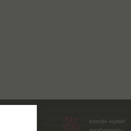
czne
szeroki wybór
ci online
asortymentu