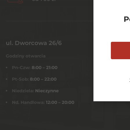
P
ul. Dworcowa 26/6
Godziny otwarcia
Pn-Czw:
8:00 – 21:00
Pt-Sob:
8:00 – 22:00
Niedziela:
Nieczynne
Nd. Handlowa:
12:00 – 20:00