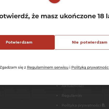
otwierdź, że masz ukończone 18 l
Sklep
Potwierdzam
Nie potwierdzam
Kontakt
Rejestracja
Moje konto
Zgadzam się z
Regulaminem serwisu
i
Polityką prywatnośc
Mój koszyk
Aktualności
Regulamin
Polityka prywatności