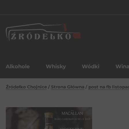
Alkohole
Whisky
Wódki
Win
Źródełko Chojnice
/
Strona Główna
/
post na fb listopa