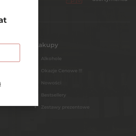
at
Zakupy
Alkohole
Okazje Cenowe !!!
Nowości
i
Bestsellery
Zestawy prezentowe