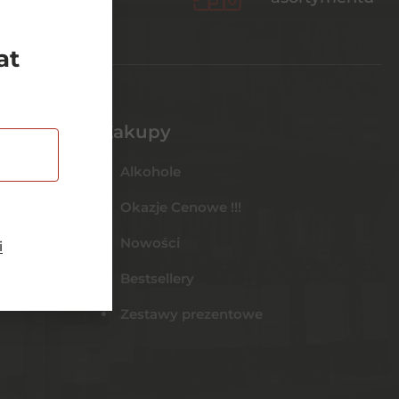
at
Zakupy
Alkohole
Okazje Cenowe !!!
Nowości
i
Bestsellery
Zestawy prezentowe