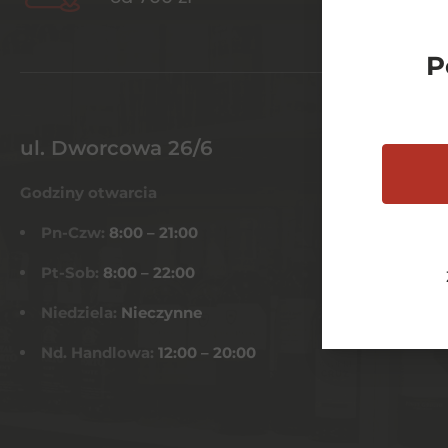
P
ul. Dworcowa 26/6
Godziny otwarcia
Pn-Czw:
8:00 – 21:00
Pt-Sob:
8:00 – 22:00
Niedziela:
Nieczynne
Nd. Handlowa:
12:00 – 20:00