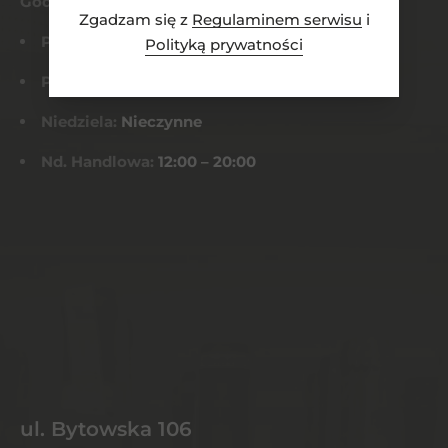
Godziny otwarcia
Zgadzam się z
Regulaminem serwisu
i
Pn-Czw:
8:00 – 21:00
Polityką prywatności
Pt-Sob:
8:00 – 22:00
Niedziela:
Nieczynne
Nd. Handlowa:
12:00 – 20:00
ul. Bytowska 106