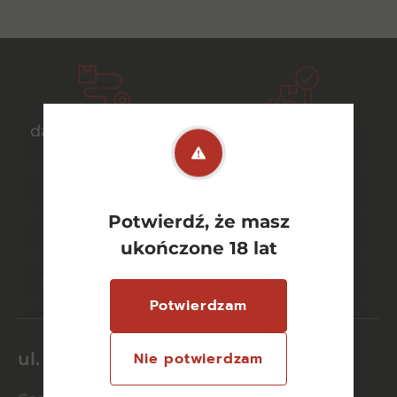
darmowa dostawa
bezpieczny
od 700 zł
transport
Potwierdź, że masz
ukończone 18 lat
bezpieczne
szeroki wybór
płatności online
asortymentu
Potwierdzam
ul. Dworcowa 26/6
Nie potwierdzam