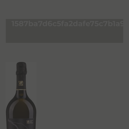
1587ba7d6c5fa2dafe75c7b1a9