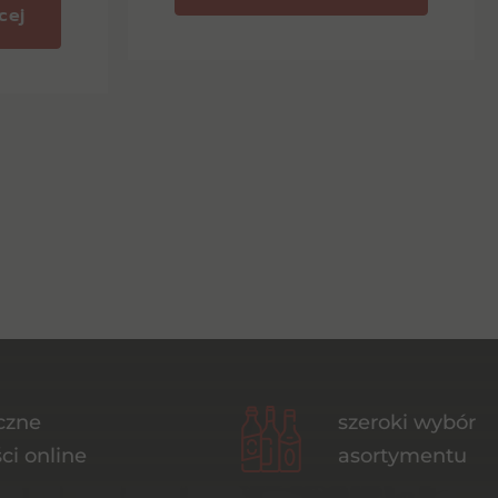
cej
czne
szeroki wybór
ci online
asortymentu