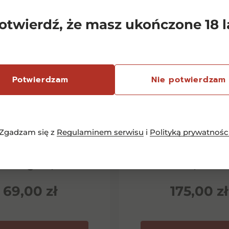
otwierdź, że masz ukończone 18 l
Potwierdzam
Nie potwierdzam
Zgadzam się z
Regulaminem serwisu
i
Polityką prywatnośc
emersfontein
Chianti Classico 
rlequin Shiraz
Dievole Novec
inotage 0,75l
0,75l
69,00
zł
175,00
zł