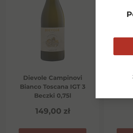
P
Dievole Campinovi
Di
Bianco Toscana IGT 3
Ha
Beczki 0,75l
P
149,00
zł