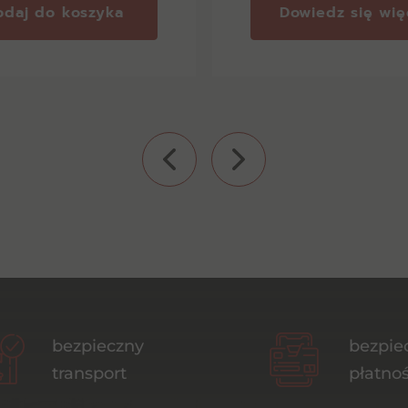
odaj do koszyka
Dowiedz się wię
bezpieczny
bezpie
transport
płatnoś