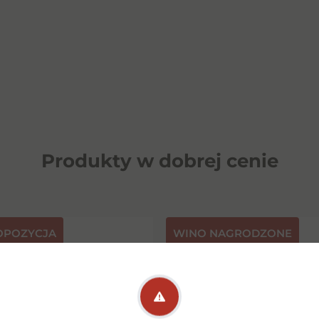
Produkty w dobrej cenie
OPOZYCJA
⁠WINO NAGRODZONE