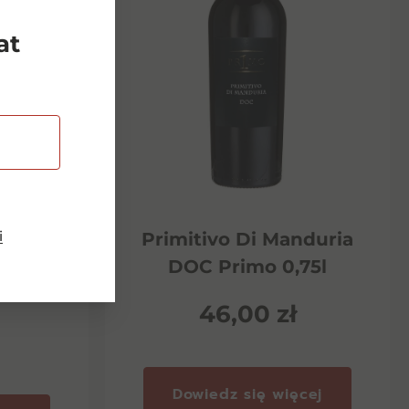
at
i
Riserva
Primitivo Di Manduria
ento
DOC Primo 0,75l
46,00
zł
Dowiedz się więcej