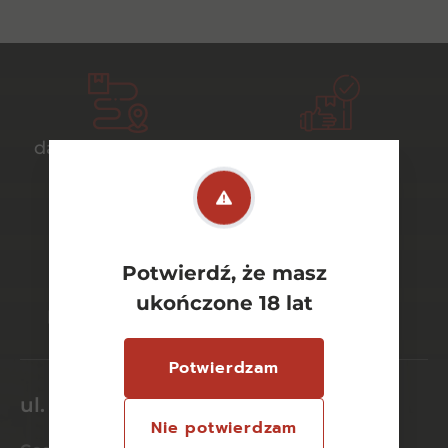
darmowa dostawa
bezpieczny
od 700 zł
transport
Potwierdź, że masz
bezpieczne
szeroki wybór
ukończone 18 lat
płatności online
asortymentu
Potwierdzam
ul. Dworcowa 26/6
Nie potwierdzam