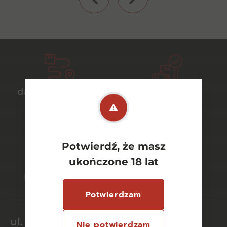
darmowa dostawa
bezpieczny
od 700 zł
transport
Potwierdź, że masz
bezpieczne
szeroki wybór
ukończone 18 lat
płatności online
asortymentu
Potwierdzam
ul. Dworcowa 26/6
Nie potwierdzam