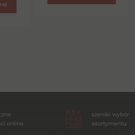
cej
czne
szeroki wybór
ci online
asortymentu