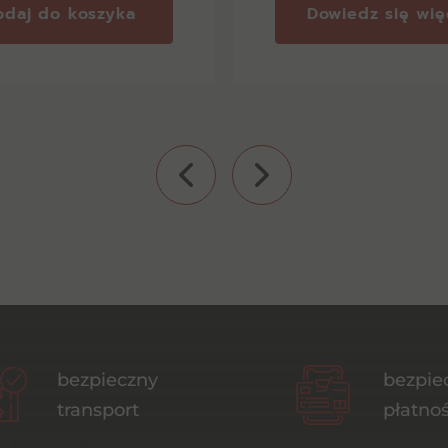
odaj do koszyka
Dowiedz się wię
bezpieczny
bezpie
transport
płatnoś