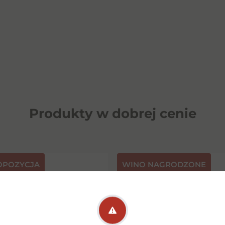
Produkty w dobrej cenie
OPOZYCJA
⁠WINO NAGRODZONE