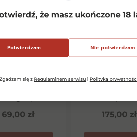
otwierdź, że masz ukończone 18 l
Potwierdzam
Nie potwierdzam
Zgadzam się z
Regulaminem serwisu
i
Polityką prywatnośc
emersfontein
Chianti Classico 
rlequin Shiraz
Dievole Novec
inotage 0,75l
0,75l
69,00
zł
175,00
zł