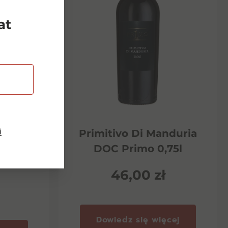
at
i
Riserva
Primitivo Di Manduria
ento
DOC Primo 0,75l
46,00
zł
Dowiedz się więcej