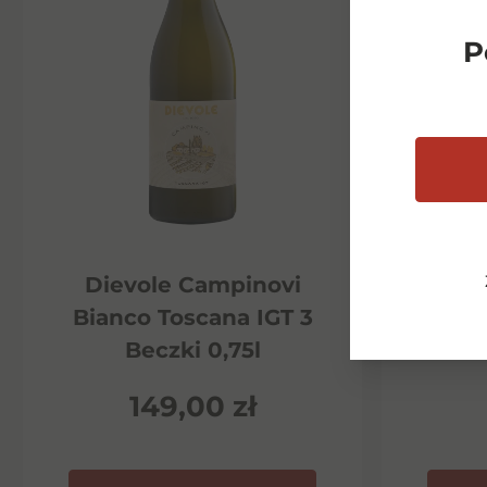
P
Dievole Campinovi
Di
Bianco Toscana IGT 3
Ha
Beczki 0,75l
P
149,00
zł