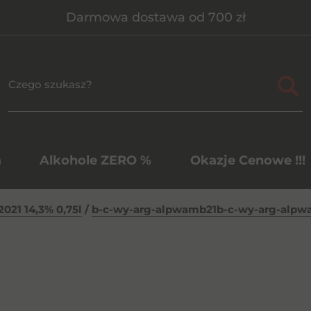
Darmowa dostawa od 700 zł
a
Alkohole ZERO %
Okazje Cenowe !!!
021 14,3% 0,75l
/
b-c-wy-arg-alpwamb21b-c-wy-arg-alpw