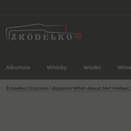
Alkohole
Whisky
Wódki
Win
Źródełko Chojnice
/
Alpasion What-About Me? Malbec 2