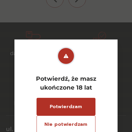
darmowa dostawa
bezpieczny
od 700 zł
transport
Potwierdź, że masz
ukończone 18 lat
bezpieczne
szeroki wybór
płatności online
asortymentu
Potwierdzam
Nie potwierdzam
ul. Dworcowa 26/6