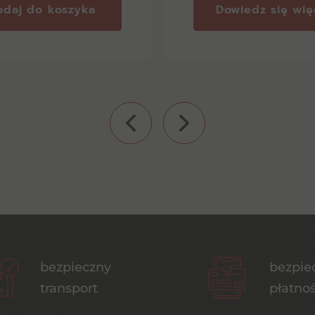
odaj do koszyka
Dowiedz się wię
bezpieczny
bezpie
transport
płatnoś