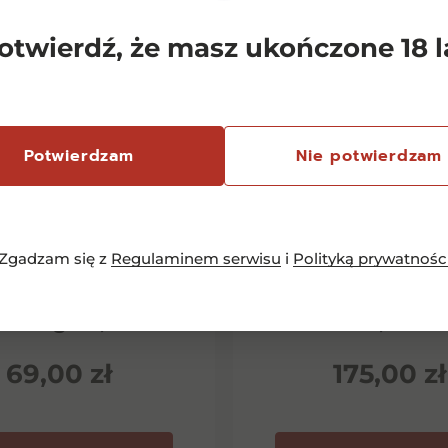
otwierdź, że masz ukończone 18 l
Potwierdzam
Nie potwierdzam
Zgadzam się z
Regulaminem serwisu
i
Polityką prywatnośc
emersfontein
Chianti Classico 
rlequin Shiraz
Dievole Novec
inotage 0,75l
0,75l
69,00
zł
175,00
zł