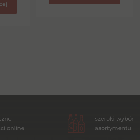
cej
czne
szeroki wybór
ci online
asortymentu