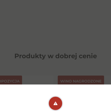
Produkty w dobrej cenie
OPOZYCJA
⁠WINO NAGRODZONE