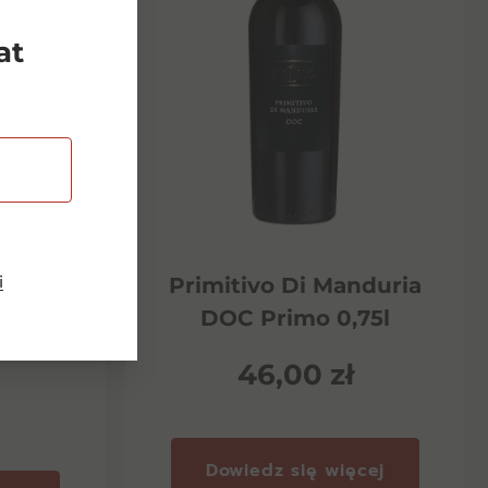
at
i
Riserva
Primitivo Di Manduria
ento
DOC Primo 0,75l
46,00
zł
Dowiedz się więcej