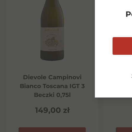
P
Dievole Campinovi
Di
Bianco Toscana IGT 3
Ha
Beczki 0,75l
P
149,00
zł