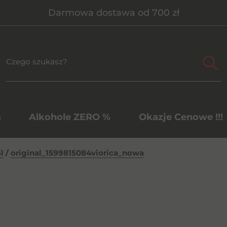
Darmowa dostawa od 700 zł
a
Alkohole ZERO %
Okazje Cenowe !!!
l
/
original_1599815084viorica_nowa