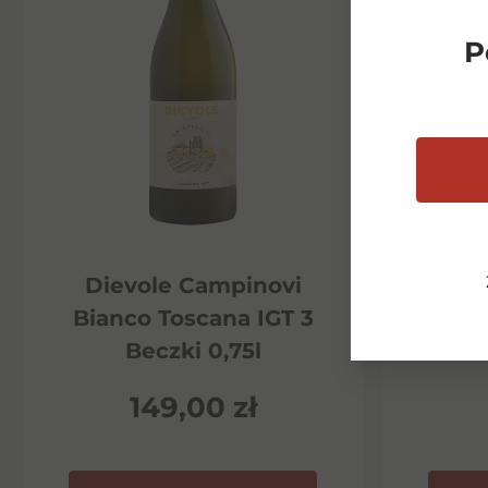
P
Dievole Campinovi
Di
Bianco Toscana IGT 3
Ha
Beczki 0,75l
P
149,00
zł