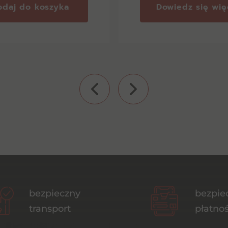
odaj do koszyka
Dowiedz się wię
bezpieczny
bezpie
transport
płatnoś