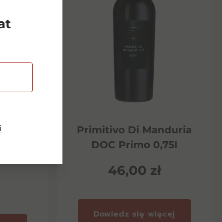
at
i
Riserva
Primitivo Di Manduria
ento
DOC Primo 0,75l
46,00
zł
Dowiedz się więcej