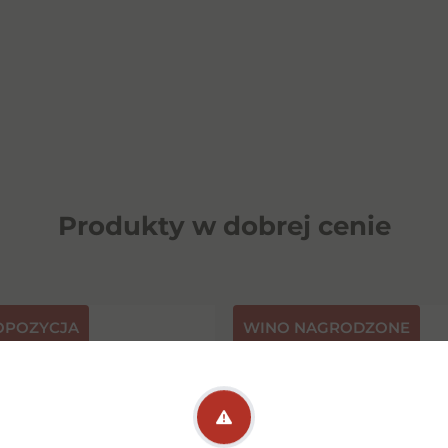
Produkty w dobrej cenie
OPOZYCJA
⁠WINO NAGRODZONE