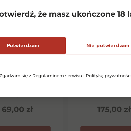
otwierdź, że masz ukończone 18 l
Potwierdzam
Nie potwierdzam
Zgadzam się z
Regulaminem serwisu
i
Polityką prywatnośc
emersfontein
Chianti Classico 
rlequin Shiraz
Dievole Novec
inotage 0,75l
0,75l
69,00
zł
175,00
zł