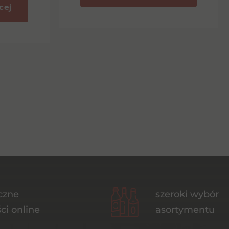
cej
czne
szeroki wybór
ci online
asortymentu