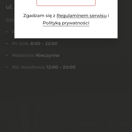
ul. Dworcowa 26/6
Zgadzam się z
Regulaminem serwisu
i
Godziny otwarcia
Polityką prywatności
Pn-Czw:
8:00 – 21:00
Pt-Sob:
8:00 – 22:00
Niedziela:
Nieczynne
Nd. Handlowa:
12:00 – 20:00