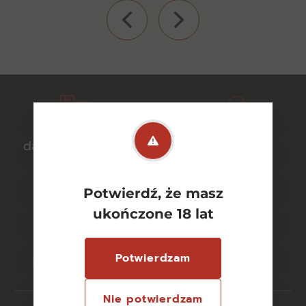
darmowa dostawa
bezpieczny
od 700 zł
transport
Potwierdź, że masz
ukończone 18 lat
bezpieczne
szeroki wybór
Potwierdzam
płatności online
asortymentu
Nie potwierdzam