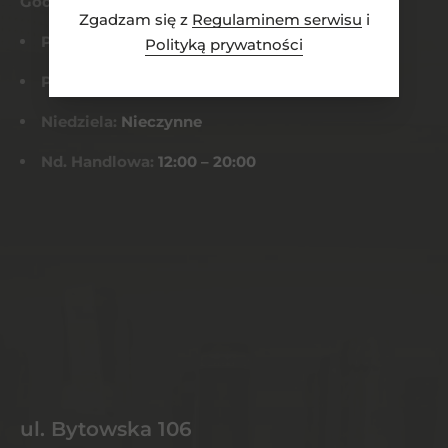
Godziny otwarcia
Zgadzam się z
Regulaminem serwisu
i
Pn-Czw:
8:00 – 21:00
Polityką prywatności
Pt-Sob:
8:00 – 22:00
Niedziela:
Nieczynne
Nd. Handlowa:
12:00 – 20:00
ul. Bytowska 106