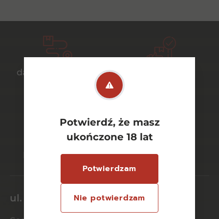
darmowa dostawa
bezpieczny
od 700 zł
transport
Potwierdź, że masz
ukończone 18 lat
bezpieczne
szeroki wybór
płatności online
asortymentu
Potwierdzam
ul. Dworcowa 26/6
Nie potwierdzam