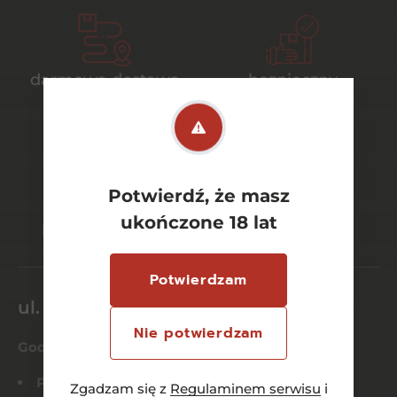
darmowa dostawa
bezpieczny
od 700 zł
transport
Potwierdź, że masz
bezpieczne
szeroki wybór
ukończone 18 lat
płatności online
asortymentu
Potwierdzam
ul. Dworcowa 26/6
Nie potwierdzam
Godziny otwarcia
Pn-Czw:
8:00 – 21:00
Zgadzam się z
Regulaminem serwisu
i