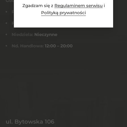
Godziny otwarcia
Zgadzam się z
Regulaminem serwisu
i
Pn-Czw:
8:00 – 21:00
Polityką prywatności
Pt-Sob:
8:00 – 22:00
Niedziela:
Nieczynne
Nd. Handlowa:
12:00 – 20:00
ul. Bytowska 106