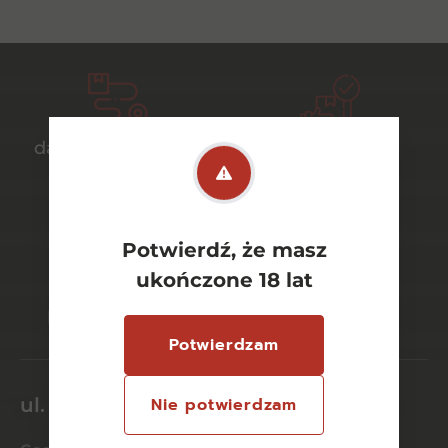
darmowa dostawa
bezpieczny
od 700 zł
transport
Potwierdź, że masz
ukończone 18 lat
bezpieczne
szeroki wybór
płatności online
asortymentu
Potwierdzam
ul. Dworcowa 26/6
Nie potwierdzam