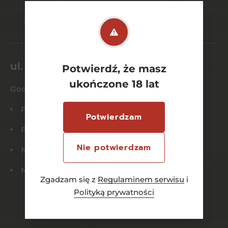
bezpieczne
szeroki wybór
płatności online
asortymentu
ul. Dworcowa 26/6
Potwierdź, że masz
ukończone 18 lat
Godziny otwarcia
Pn-Czw:
8:00 – 21:00
Potwierdzam
Pt-Sob:
8:00 – 22:00
Nie potwierdzam
Niedziela:
Nieczynne
Nd. Handlowa:
12:00 – 20:00
Zgadzam się z
Regulaminem serwisu
i
Polityką prywatności