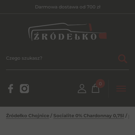
Darmowa dostawa od 700 zł
0
Źródełko Chojnice
/
Socialite 0% Chardonnay 0,75l
/
po