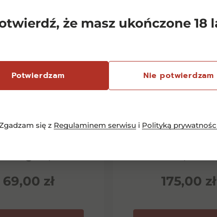
otwierdź, że masz ukończone 18 l
Potwierdzam
Nie potwierdzam
Zgadzam się z
Regulaminem serwisu
i
Polityką prywatnośc
emersfontein
Chianti Classico 
rlequin Shiraz
Dievole Novec
inotage 0,75l
0,75l
69,00
zł
175,00
zł