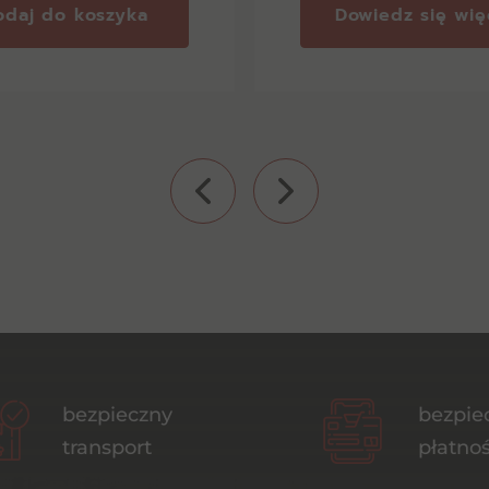
odaj do koszyka
Dowiedz się wię
bezpieczny
bezpie
transport
płatnoś