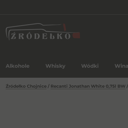
Alkohole
Whisky
Wódki
Win
Źródełko Chojnice
/
Recanti Jonathan White 0,75l BW