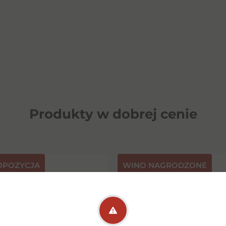
Produkty w dobrej cenie
OPOZYCJA
⁠WINO NAGRODZONE