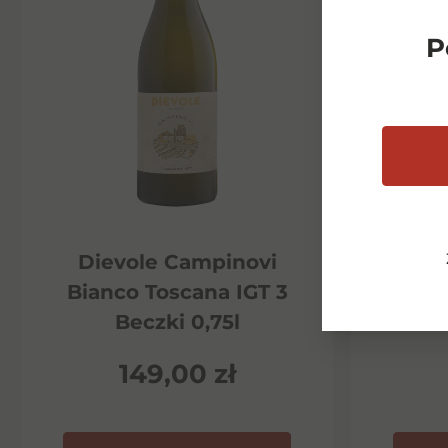
P
Dievole Campinovi
Di
Bianco Toscana IGT 3
Ha
Beczki 0,75l
P
149,00
zł