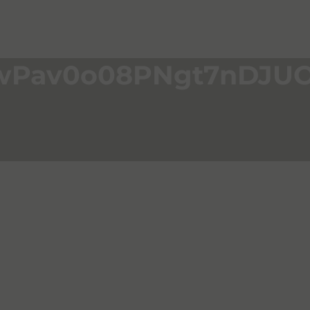
wPav0o08PNgt7nDJU