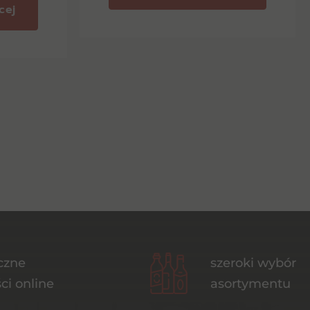
cej
czne
szeroki wybór
ci online
asortymentu