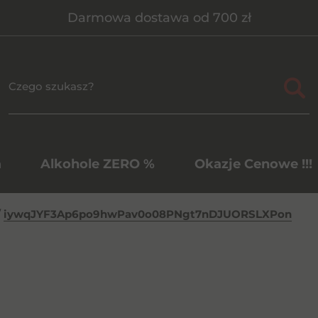
Darmowa dostawa od 700 zł
a
Alkohole ZERO %
Okazje Cenowe !!!
/
iywqJYF3Ap6po9hwPav0o08PNgt7nDJUORSLXPon