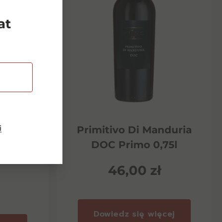
at
i
Riserva
Primitivo Di Manduria
ento
DOC Primo 0,75l
46,00
zł
Dowiedz się więcej