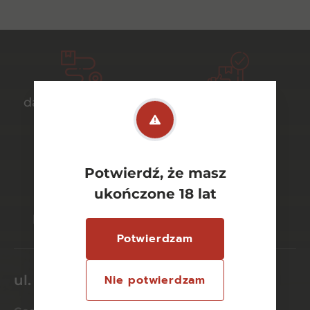
darmowa dostawa
bezpieczny
od 700 zł
transport
Potwierdź, że masz
ukończone 18 lat
bezpieczne
szeroki wybór
płatności online
asortymentu
Potwierdzam
ul. Dworcowa 26/6
Nie potwierdzam