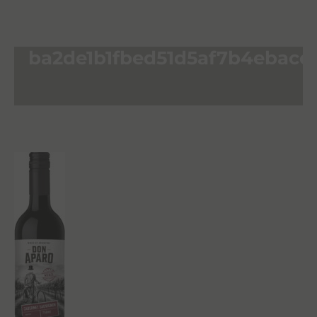
ba2de1b1fbed51d5af7b4ebacc