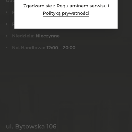
Godziny otwarcia
Zgadzam się z
Regulaminem serwisu
i
Pn-Czw:
8:00 – 21:00
Polityką prywatności
Pt-Sob:
8:00 – 22:00
Niedziela:
Nieczynne
Nd. Handlowa:
12:00 – 20:00
ul. Bytowska 106