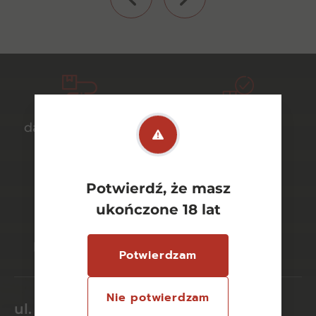
darmowa dostawa
bezpieczny
od 700 zł
transport
Potwierdź, że masz
ukończone 18 lat
bezpieczne
szeroki wybór
płatności online
asortymentu
Potwierdzam
Nie potwierdzam
ul. Dworcowa 26/6