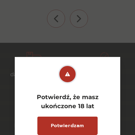
darmowa dostawa
bezpieczny
od 700 zł
transport
Potwierdź, że masz
ukończone 18 lat
bezpieczne
szeroki wybór
płatności online
asortymentu
Potwierdzam