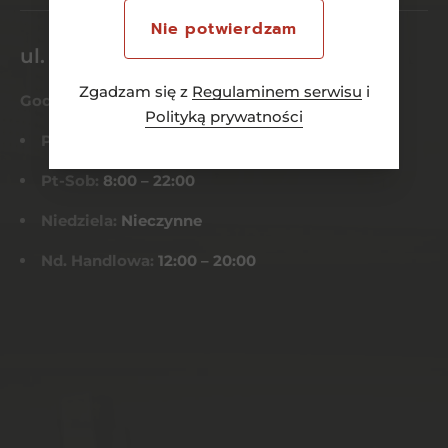
Nie potwierdzam
ul. Dworcowa 26/6
Zgadzam się z
Regulaminem serwisu
i
Godziny otwarcia
Polityką prywatności
Pn-Czw:
8:00 – 21:00
Pt-Sob:
8:00 – 22:00
Niedziela:
Nieczynne
Nd. Handlowa:
12:00 – 20:00