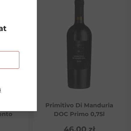
at
i
Riserva
Primitivo Di Manduria
ento
DOC Primo 0,75l
46,00
zł