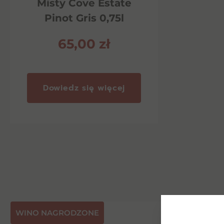
Misty Cove Estate
Pinot Gris 0,75l
65,00
zł
Dowiedz się więcej
⁠WINO NAGRODZONE
NASZA PR