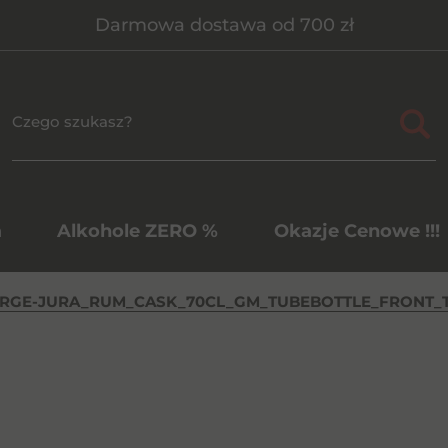
Darmowa dostawa od 700 zł
a
Alkohole ZERO %
Okazje Cenowe !!!
RGE-JURA_RUM_CASK_70CL_GM_TUBEBOTTLE_FRONT_T