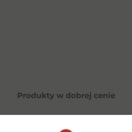
Produkty w dobrej cenie
OPOZYCJA
⁠WINO NAGRODZONE