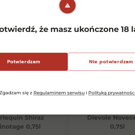
otwierdź, że masz ukończone 18 l
Potwierdzam
Nie potwierdzam
Zgadzam się z
Regulaminem serwisu
i
Polityką prywatnośc
emersfontein
Chianti Classico 
rlequin Shiraz
Dievole Novec
inotage 0,75l
0,75l