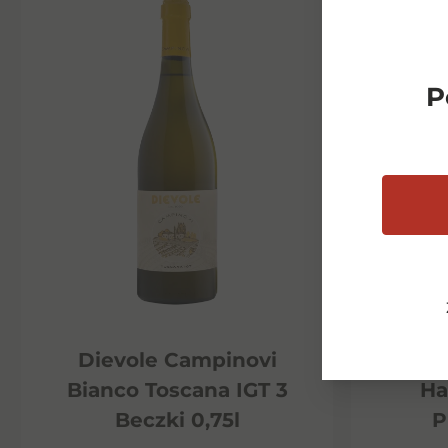
P
Dievole Campinovi
Di
Bianco Toscana IGT 3
Ha
Beczki 0,75l
P