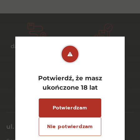
darmowa dostawa
bezpieczny
od 700 zł
transport
Potwierdź, że masz
ukończone 18 lat
bezpieczne
szeroki wybór
płatności online
asortymentu
Potwierdzam
ul. Dworcowa 26/6
Nie potwierdzam