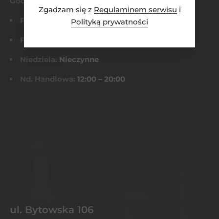
Godziny otwarcia
Zgadzam się z
Regulaminem serwisu
i
Pn-Czw:
8:00 – 21:00
Polityką prywatności
Pt-Sob:
8:00 – 22:00
Niedziela:
Nieczynne
Nd. Handlowa:
12:00 – 20:00
ul. Bytowska 106