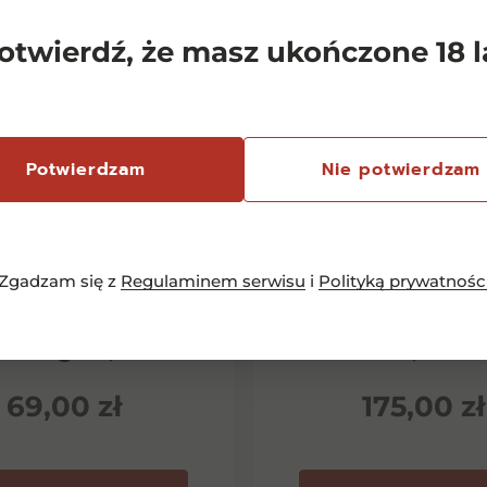
otwierdź, że masz ukończone 18 l
Potwierdzam
Nie potwierdzam
Zgadzam się z
Regulaminem serwisu
i
Polityką prywatnośc
emersfontein
Chianti Classico 
rlequin Shiraz
Dievole Novec
inotage 0,75l
0,75l
69,00
zł
175,00
zł