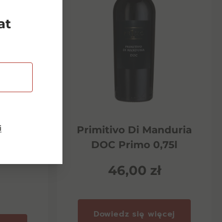
at
i
Riserva
Primitivo Di Manduria
ento
DOC Primo 0,75l
46,00
zł
Dowiedz się więcej