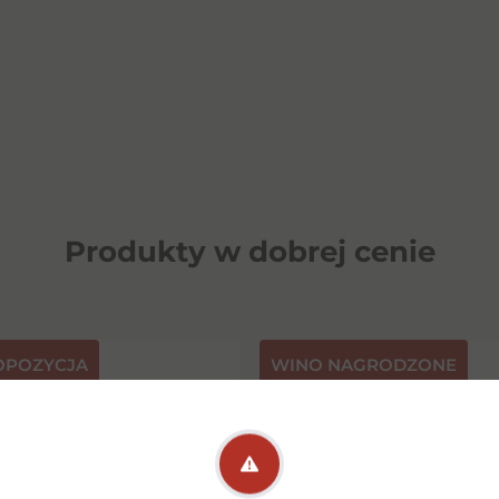
Produkty w dobrej cenie
OPOZYCJA
⁠WINO NAGRODZONE