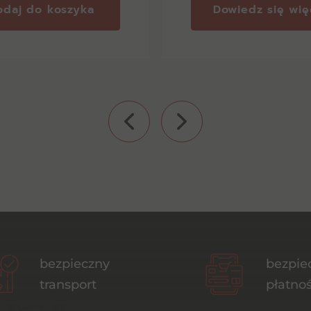
odaj do koszyka
Dowiedz się wię
bezpieczny
bezpie
transport
płatnoś