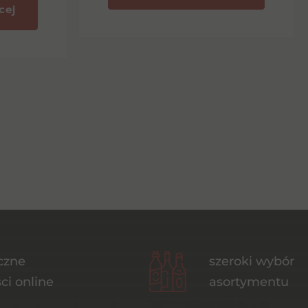
cej
czne
szeroki wybór
ci online
asortymentu