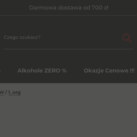
Darmowa dostawa od 700 zł
a
Alkohole ZERO %
Okazje Cenowe !!!
BW
/
1_org