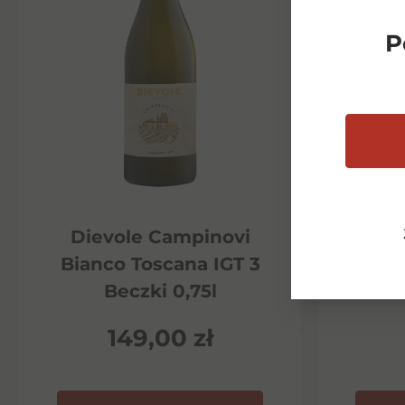
P
Dievole Campinovi
Di
Bianco Toscana IGT 3
Ha
Beczki 0,75l
P
149,00
zł