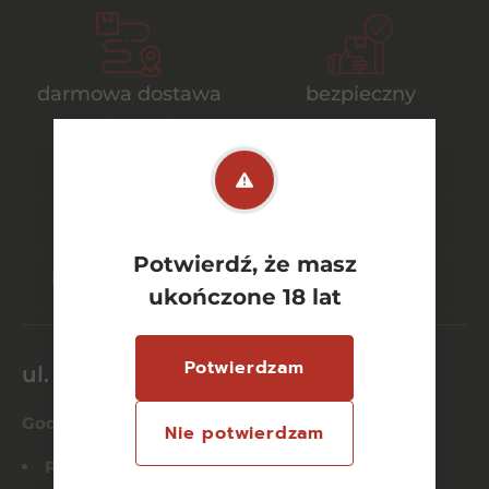
darmowa dostawa
bezpieczny
od 700 zł
transport
bezpieczne
szeroki wybór
Potwierdź, że masz
płatności online
asortymentu
ukończone 18 lat
Potwierdzam
ul. Dworcowa 26/6
Godziny otwarcia
Nie potwierdzam
Pn-Czw:
8:00 – 21:00