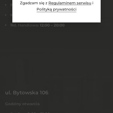
Zgadzam się z
Regulaminem serwisu
i
Pt-Sob:
8:00 – 22:00
Polityką prywatności
Niedziela:
Nieczynne
Nd. Handlowa:
12:00 – 20:00
ul. Bytowska 106
Godziny otwarcia