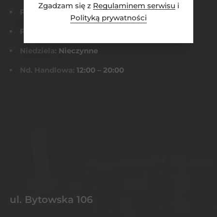
Zgadzam się z
Regulaminem serwisu
i
Pn-Czw:
8:00 – 21:00
Polityką prywatności
Pt-Sob:
8:00 – 22:00
Niedziela:
Nieczynne
Nd. Handlowa:
12:00 – 20:00
ul. Bytowska 106