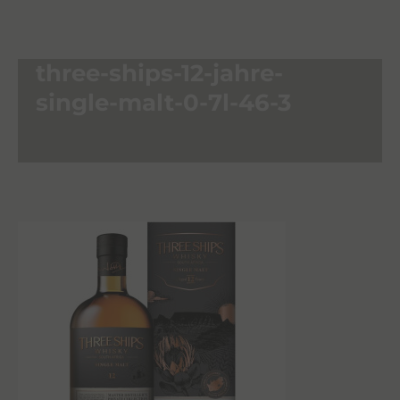
three-ships-12-jahre-
single-malt-0-7l-46-3