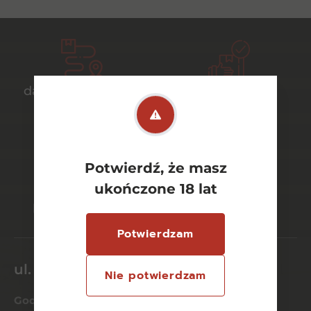
darmowa dostawa
bezpieczny
od 700 zł
transport
Potwierdź, że masz
bezpieczne
szeroki wybór
ukończone 18 lat
płatności online
asortymentu
Potwierdzam
ul. Dworcowa 26/6
Nie potwierdzam
Godziny otwarcia