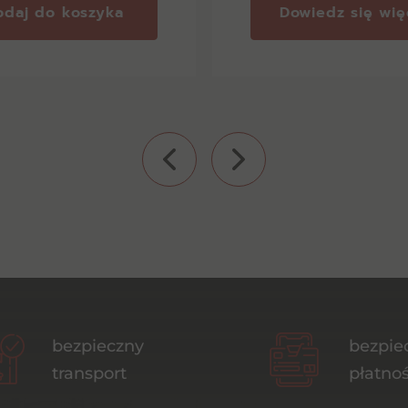
odaj do koszyka
Dowiedz się wię
bezpieczny
bezpie
transport
płatnoś