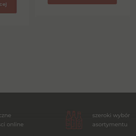
cej
czne
szeroki wybór
ci online
asortymentu