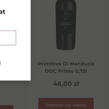
at
i
Riserva
Primitivo Di Manduria
ento
DOC Primo 0,75l
46,00
zł
Dowiedz się więcej