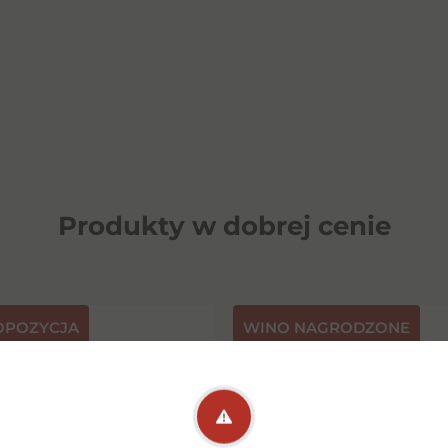
Produkty w dobrej cenie
OPOZYCJA
⁠WINO NAGRODZONE