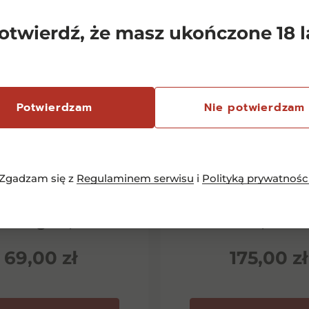
otwierdź, że masz ukończone 18 l
Potwierdzam
Nie potwierdzam
Zgadzam się z
Regulaminem serwisu
i
Polityką prywatnośc
emersfontein
Chianti Classico 
rlequin Shiraz
Dievole Novec
inotage 0,75l
0,75l
69,00
zł
175,00
zł