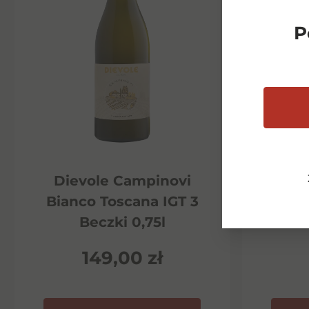
P
Dievole Campinovi
Di
Bianco Toscana IGT 3
Ha
Beczki 0,75l
P
149,00
zł