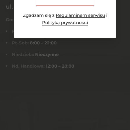
ul. Dworcowa 26/6
Zgadzam się z
Regulaminem serwisu
i
Godziny otwarcia
Polityką prywatności
Pn-Czw:
8:00 – 21:00
Pt-Sob:
8:00 – 22:00
Niedziela:
Nieczynne
Nd. Handlowa:
12:00 – 20:00