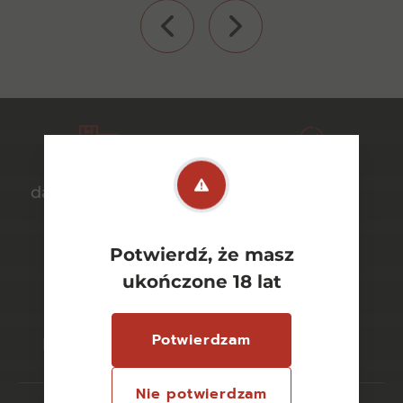
darmowa dostawa
bezpieczny
od 700 zł
transport
Potwierdź, że masz
ukończone 18 lat
bezpieczne
szeroki wybór
Potwierdzam
płatności online
asortymentu
Nie potwierdzam