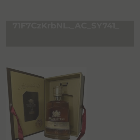
71F7CzKrbNL._AC_SY741_