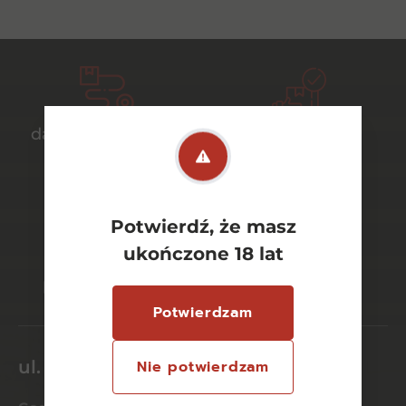
darmowa dostawa
bezpieczny
od 700 zł
transport
Potwierdź, że masz
ukończone 18 lat
bezpieczne
szeroki wybór
płatności online
asortymentu
Potwierdzam
ul. Dworcowa 26/6
Nie potwierdzam