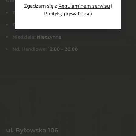
Godziny otwarcia
Zgadzam się z
Regulaminem serwisu
i
Pn-Czw:
8:00 – 21:00
Polityką prywatności
Pt-Sob:
8:00 – 22:00
Niedziela:
Nieczynne
Nd. Handlowa:
12:00 – 20:00
ul. Bytowska 106