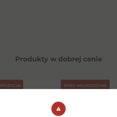
Produkty w dobrej cenie
OPOZYCJA
⁠WINO NAGRODZONE