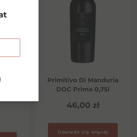
at
i
Riserva
Primitivo Di Manduria
ento
DOC Primo 0,75l
46,00
zł
Dowiedz się więcej