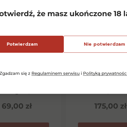
otwierdź, że masz ukończone 18 l
Potwierdzam
Nie potwierdzam
Zgadzam się z
Regulaminem serwisu
i
Polityką prywatnośc
emersfontein
Chianti Classico 
rlequin Shiraz
Dievole Novec
inotage 0,75l
0,75l
69,00
zł
175,00
zł