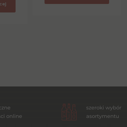
cej
czne
szeroki wybór
ci online
asortymentu