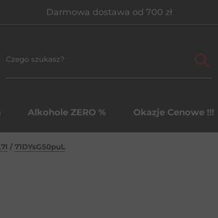
Darmowa dostawa od 700 zł
a
Alkohole ZERO %
Okazje Cenowe !!!
,7l
/
71DYsG50puL