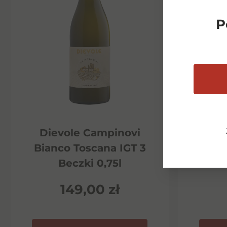
P
Dievole Campinovi
Di
Bianco Toscana IGT 3
Ha
Beczki 0,75l
P
149,00
zł