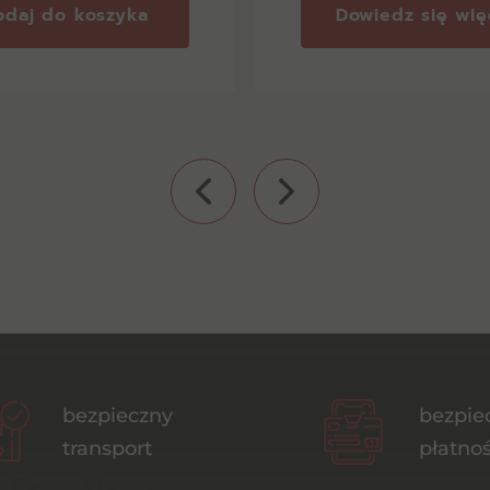
odaj do koszyka
Dowiedz się wię
bezpieczny
bezpie
transport
płatnoś