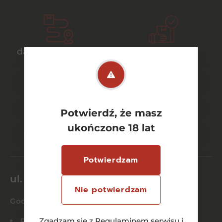
darmowa dostawa
bezpieczny
od 700 zł
transport
Potwierdź, że masz
bezpieczne
szeroki wybór
ukończone 18 lat
płatności online
asortymentu
Potwierdzam
ul. Dworcowa 26/6
Nie potwierdzam
Godziny otwarcia
Pn-Czw:
Zgadzam się z
8:00 – 21:00
Regulaminem serwisu
i