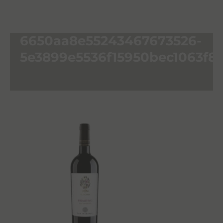
6650aa8e55243467673526-
5e3899e5536f15950bec1063f8