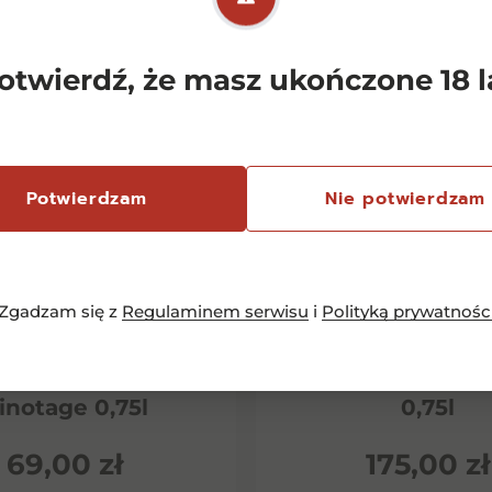
otwierdź, że masz ukończone 18 l
Potwierdzam
Nie potwierdzam
Zgadzam się z
Regulaminem serwisu
i
Polityką prywatnośc
emersfontein
Chianti Classico 
rlequin Shiraz
Dievole Novec
inotage 0,75l
0,75l
69,00
zł
175,00
zł