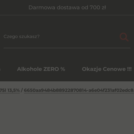
Darmowa dostawa od 700 zł
a
Alkohole ZERO %
Okazje Cenowe !!!
75l 13,5%
/
6650aa9484b88922870814-a6e04f231af02edc8