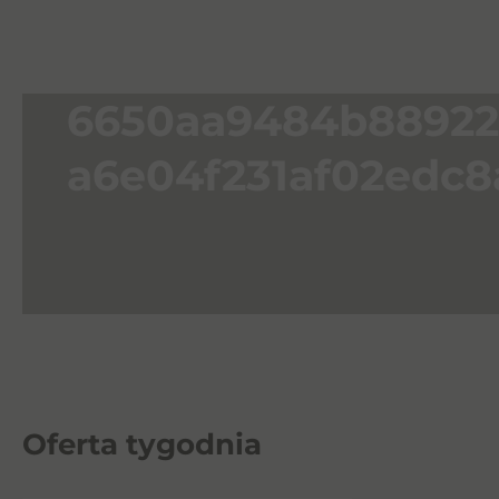
6650aa9484b88922
a6e04f231af02edc8
Oferta tygodnia