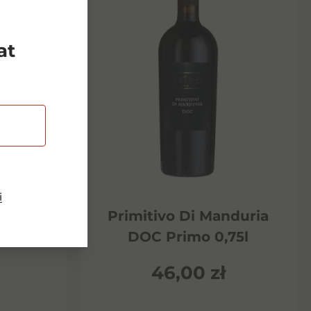
at
i
Riserva
Primitivo Di Manduria
ento
DOC Primo 0,75l
46,00
zł