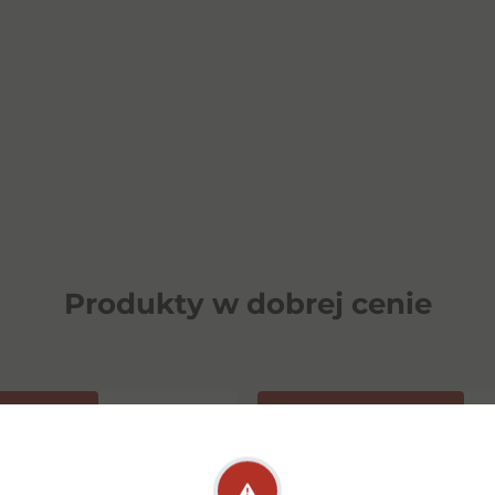
Produkty w dobrej cenie
OPOZYCJA
⁠WINO NAGRODZONE