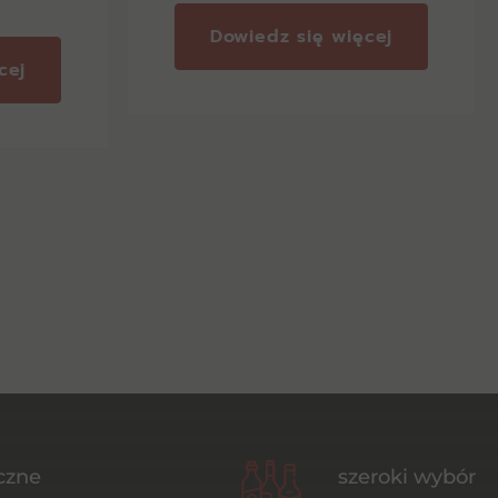
Dowiedz się więcej
cej
czne
szeroki wybór