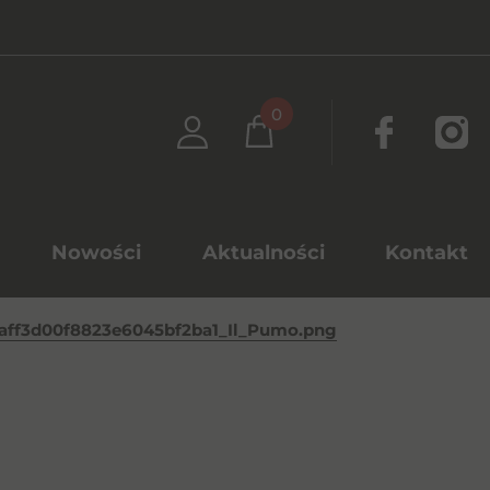
0
Nowości
Aktualności
Kontakt
aff3d00f8823e6045bf2ba1_Il_Pumo.png