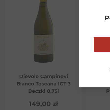
P
Dievole Campinovi
Di
Bianco Toscana IGT 3
Ha
Beczki 0,75l
P
149,00
zł