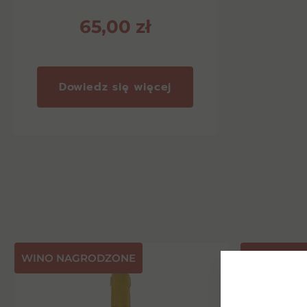
65,00
zł
Dowiedz się więcej
⁠WINO NAGRODZONE
NASZA PR