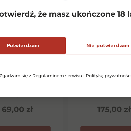
otwierdź, że masz ukończone 18 l
Potwierdzam
Nie potwierdzam
Zgadzam się z
Regulaminem serwisu
i
Polityką prywatnośc
emersfontein
Chianti Classico 
rlequin Shiraz
Dievole Novec
inotage 0,75l
0,75l
69,00
zł
175,00
zł