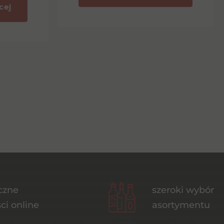
cej
czne
szeroki wybór
ci online
asortymentu