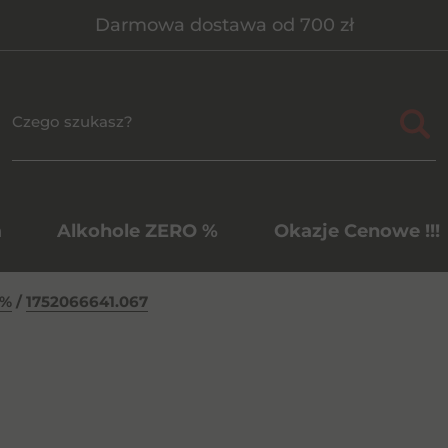
Darmowa dostawa od 700 zł
a
Alkohole ZERO %
Okazje Cenowe !!!
0%
/
1752066641.067