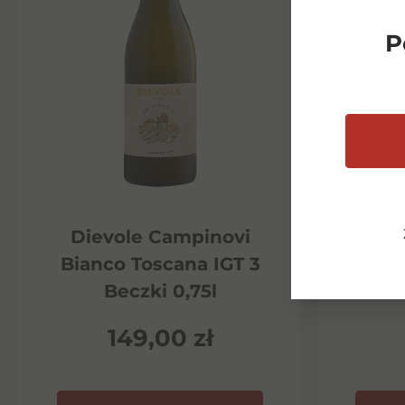
P
Dievole Campinovi
Di
Bianco Toscana IGT 3
Ha
Beczki 0,75l
P
149,00
zł