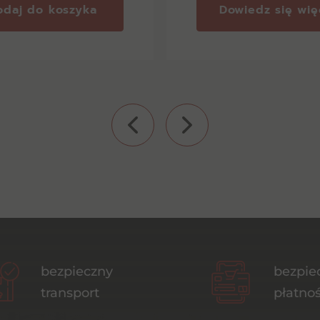
odaj do koszyka
Dowiedz się wię
bezpieczny
bezpie
transport
płatnoś