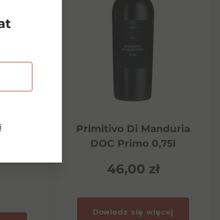
at
i
Riserva
Primitivo Di Manduria
ento
DOC Primo 0,75l
46,00
zł
Dowiedz się więcej