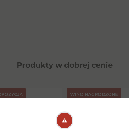
Produkty w dobrej cenie
OPOZYCJA
⁠WINO NAGRODZONE