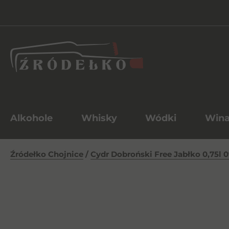
Alkohole
Whisky
Wódki
Win
Źródełko Chojnice
/
Cydr Dobroński Free Jabłko 0,75l 